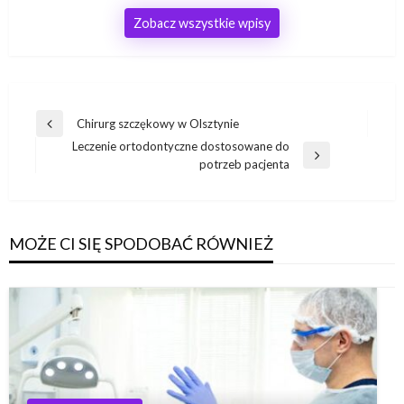
Zobacz wszystkie wpisy
Nawigacja
Chirurg szczękowy w Olsztynie
Poprzedni
wpisu
Leczenie ortodontyczne dostosowane do
wpis
Następny
potrzeb pacjenta
wpis
MOŻE CI SIĘ SPODOBAĆ RÓWNIEŻ