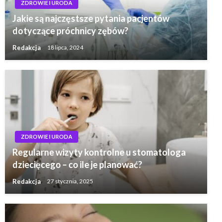
ZDROWIE I URODA
Jakie są najczęstsze pytania pacjentów
dotyczące próchnicy zębów?
Redakcja
18 lipca, 2024
ZDROWIE I URODA
Regularne wizyty kontrolne u stomatologa
dziecięcego – co ile je planować?
Redakcja
27 stycznia, 2025