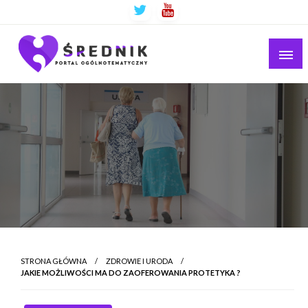
Ogólnotematyczny portal informacyjny
Średnik.pl
STRONA GŁÓWNA
ZDROWIE I URODA
JAKIE MOŻLIWOŚCI MA DO ZAOFEROWANIA PROTETYKA ?