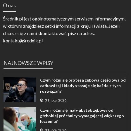
O nas
Średnik.pl jest ogólnotematycznym serwisem informacyjnym,
w którym znajdziesz setki informacji z kraju i świata. Jeżeli
chcesz się z nami skontaktować, pisz na adres:
kontakt@średnik.pl
NAJNOWSZE WPISY
Czym różni się proteza zębowa częściowa od
całkowitej i kiedy stosuje się każde z tych
rozwiązań?
31 lipca, 2026
Czym różni się mały ubytek zębowy od
głębokiej próchnicy wymagającej większego
leczenia?
31 lipca, 2026