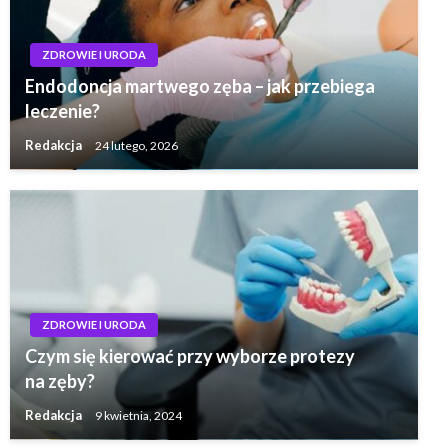
ZDROWIE I URODA
Endodoncja martwego zęba – jak przebiega
leczenie?
Redakcja
24 lutego, 2026
ZDROWIE I URODA
Czym się kierować przy wyborze protezy
na zęby?
Redakcja
9 kwietnia, 2024