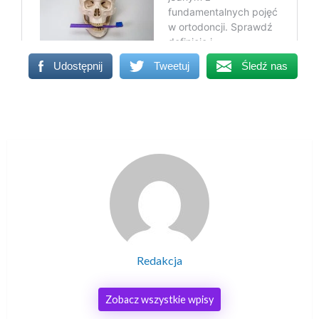
Udostępnij
Tweetuj
Śledź nas
Redakcja
Zobacz wszystkie wpisy