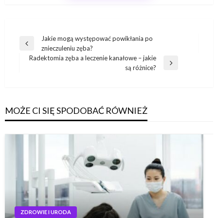
Nawigacja
Jakie mogą występować powikłania po
Poprzedni
znieczuleniu zęba?
wpisu
wpis
Radektomia zęba a leczenie kanałowe – jakie
Następny
są różnice?
wpis
MOŻE CI SIĘ SPODOBAĆ RÓWNIEŻ
ZDROWIE I URODA