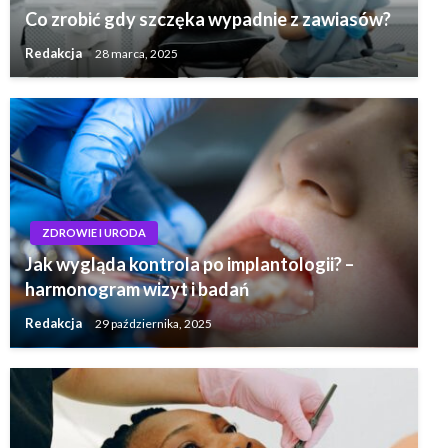
Co zrobić gdy szczęka wypadnie z zawiasów?
Redakcja
28 marca, 2025
ZDROWIE I URODA
Jak wygląda kontrola po implantologii? –
harmonogram wizyt i badań
Redakcja
29 października, 2025