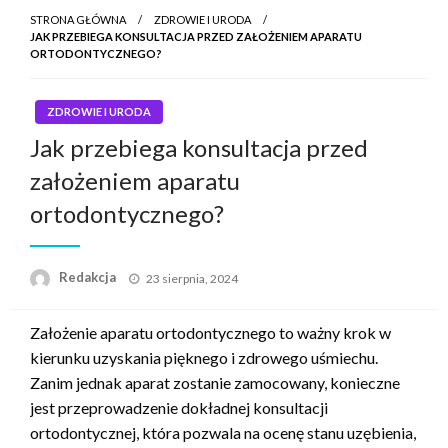
STRONA GŁÓWNA
ZDROWIE I URODA
JAK PRZEBIEGA KONSULTACJA PRZED ZAŁOŻENIEM APARATU
ORTODONTYCZNEGO?
ZDROWIE I URODA
Jak przebiega konsultacja przed
założeniem aparatu
ortodontycznego?
Napisano
Redakcja
23 sierpnia, 2024
Założenie aparatu ortodontycznego to ważny krok w
kierunku uzyskania pięknego i zdrowego uśmiechu.
Zanim jednak aparat zostanie zamocowany, konieczne
jest przeprowadzenie dokładnej konsultacji
ortodontycznej, która pozwala na ocenę stanu uzębienia,