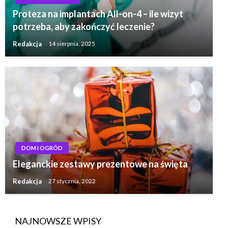
Proteza na implantach All-on-4 – ile wizyt
potrzeba, aby zakończyć leczenie?
Redakcja
14 sierpnia, 2025
DOM I OGRÓD
Eleganckie zestawy prezentowe na święta
Redakcja
27 stycznia, 2022
NAJNOWSZE WPISY