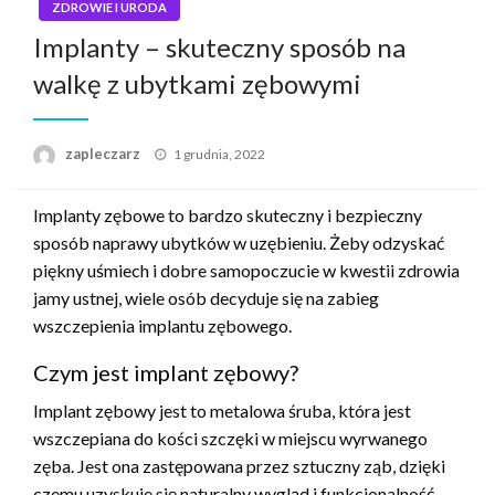
ZDROWIE I URODA
Implanty – skuteczny sposób na
walkę z ubytkami zębowymi
Napisano
zapleczarz
1 grudnia, 2022
Implanty zębowe to bardzo skuteczny i bezpieczny
sposób naprawy ubytków w uzębieniu. Żeby odzyskać
piękny uśmiech i dobre samopoczucie w kwestii zdrowia
jamy ustnej, wiele osób decyduje się na zabieg
wszczepienia implantu zębowego.
Czym jest implant zębowy?
Implant zębowy jest to metalowa śruba, która jest
wszczepiana do kości szczęki w miejscu wyrwanego
zęba. Jest ona zastępowana przez sztuczny ząb, dzięki
czemu uzyskuje się naturalny wygląd i funkcjonalność.