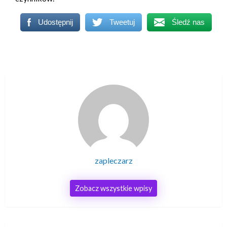
Udostępnij
Tweetuj
Śledź nas
zapleczarz
Zobacz wszystkie wpisy