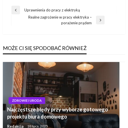
Nawigacja
Uprawnienia do pracy z elektryką
Poprzedni
wpisu
Realne zagrożenie w pracy elektryka –
wpis
Następny
porażenie prądem
wpis
MOŻE CI SIĘ SPODOBAĆ RÓWNIEŻ
ZDROWIE I URODA
Najczęstsze błędy przy wyborze gotowego
projektu biura domowego
Redakcja
18 lipca, 2025