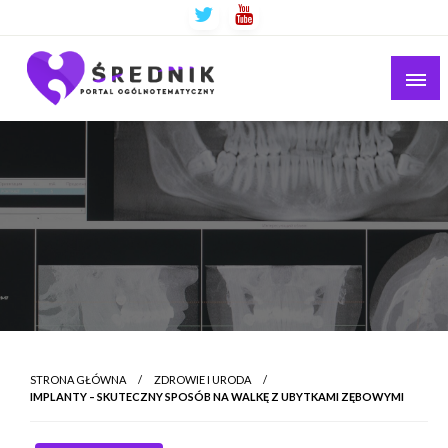
Ogólnotematyczny portal informacyjny
Średnik.pl
STRONA GŁÓWNA
ZDROWIE I URODA
IMPLANTY – SKUTECZNY SPOSÓB NA WALKĘ Z UBYTKAMI ZĘBOWYMI