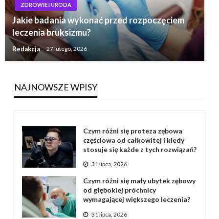
ZDROWIE I URODA
Jakie badania wykonać przed rozpoczęciem
leczenia bruksizmu?
Redakcja
27 lutego, 2026
NAJNOWSZE WPISY
Czym różni się proteza zębowa
częściowa od całkowitej i kiedy
stosuje się każde z tych rozwiązań?
31 lipca, 2026
Czym różni się mały ubytek zębowy
od głębokiej próchnicy
wymagającej większego leczenia?
31 lipca, 2026