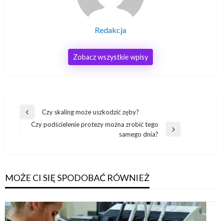
Redakcja
Zobacz wszystkie wpisy
Nawigacja
Czy skaling może uszkodzić zęby?
Poprzedni
wpisu
Czy podścielenie protezy można zrobić tego
wpis
Następny
samego dnia?
wpis
MOŻE CI SIĘ SPODOBAĆ RÓWNIEŻ