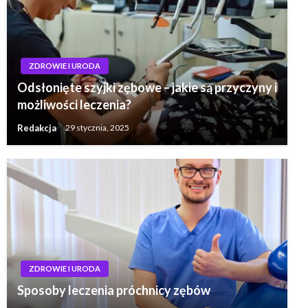
ZDROWIE I URODA
Odsłonięte szyjki zębowe – jakie są przyczyny i
możliwości leczenia?
Redakcja
29 stycznia, 2025
ZDROWIE I URODA
Sposoby leczenia próchnicy zębów