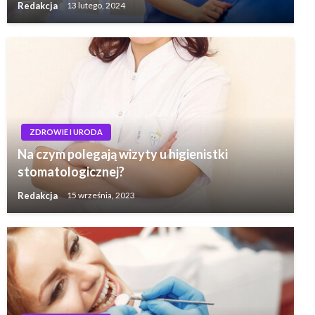
Redakcja
13 lutego, 2024
ZDROWIE I URODA
Na czym polegają wizyty u higienistki
stomatologicznej?
Redakcja
15 września, 2023