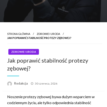
STRONA GŁÓWNA
ZDROWIE I URODA
JAK POPRAWIĆ STABILNOŚĆ PROTEZY ZĘBOWEJ?
ZDROWIE I URODA
Jak poprawić stabilność protezy
zębowej?
Napisano
Redakcja
30 czerwca, 2026
Noszenie protezy zębowej bywa dużym wsparciem w
codziennym życiu, ale tylko odpowiednia stabilność