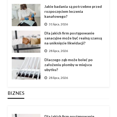
Jakie badania są potrzebne przed
rozpoczęciem leczenia
kanałowego?
31 lipca, 2026
Dla jakich firm postępowanie
sanacyjne może być realną szansą
na uniknięcie likwidacji?
28 lipca, 2026
Dlaczego ząb może boleć po
założeniu plomby w miejscu
ubytku?
28 lipca, 2026
BIZNES
Dla jakich firm postępowanie