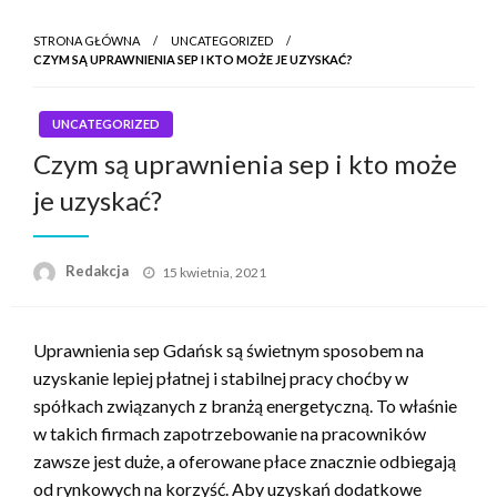
STRONA GŁÓWNA
UNCATEGORIZED
CZYM SĄ UPRAWNIENIA SEP I KTO MOŻE JE UZYSKAĆ?
UNCATEGORIZED
Czym są uprawnienia sep i kto może
je uzyskać?
Napisano
Redakcja
15 kwietnia, 2021
Uprawnienia sep Gdańsk są świetnym sposobem na
uzyskanie lepiej płatnej i stabilnej pracy choćby w
spółkach związanych z branżą energetyczną. To właśnie
w takich firmach zapotrzebowanie na pracowników
zawsze jest duże, a oferowane płace znacznie odbiegają
od rynkowych na korzyść. Aby uzyskań dodatkowe