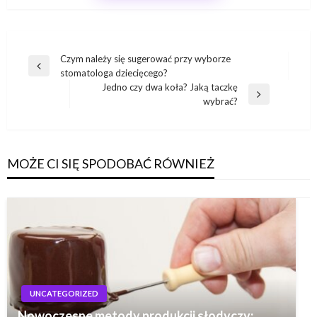
Nawigacja
Czym należy się sugerować przy wyborze
Poprzedni
stomatologa dziecięcego?
wpisu
wpis
Jedno czy dwa koła? Jaką taczkę
Następny
wybrać?
wpis
MOŻE CI SIĘ SPODOBAĆ RÓWNIEŻ
UNCATEGORIZED
Nowoczesne metody produkcji słodyczy: