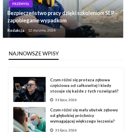
PRZEMYSŁ
Bezpieczeństwo pracy dzięki szkoleniom SEP –
zapobieganie wypadkom
Redakcja
12 stycznia, 2024
NAJNOWSZE WPISY
Czym różni się proteza zębowa
częściowa od całkowitej i kiedy
stosuje się każde z tych rozwiązań?
31 lipca, 2026
Czym różni się mały ubytek zębowy
od głębokiej próchnicy
wymagającej większego leczenia?
31 lipca, 2026