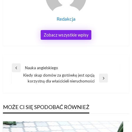
Redakcja
Zobacz wszystkie wpisy
Nawigacja
Nauka angielskiego
Poprzedni
wpisu
Kiedy skup domów za gotówkę jest opcją
wpis
Następny
korzystną dla właścicieli nieruchomości
wpis
MOŻE CI SIĘ SPODOBAĆ RÓWNIEŻ