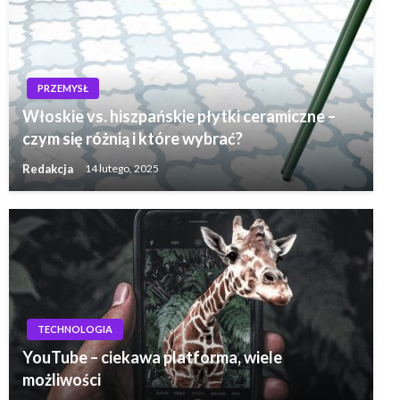
PRZEMYSŁ
Włoskie vs. hiszpańskie płytki ceramiczne –
czym się różnią i które wybrać?
Redakcja
14 lutego, 2025
TECHNOLOGIA
YouTube – ciekawa platforma, wiele
możliwości