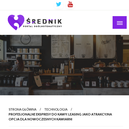
Ogólnotematyczny portal informacyjny
Średnik.pl
STRONA GŁÓWNA
TECHNOLOGIA
PROFESJONALNE EKSPRESY DO KAWY: LEASING JAKO ATRAKCYJNA
OPCJA DLA NOWOCZESNYCH KAWIARNI