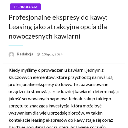
TECHNOLOGIA
Profesjonalne ekspresy do kawy:
Leasing jako atrakcyjna opcja dla
nowoczesnych kawiarni
Napisano
Redakcja
10 lipca, 2024
Kiedy myślimy o prowadzeniu kawiarni, jednym z
kluczowych elementów, które przychodzą na myśl, są
profesjonalne ekspresy do kawy. Te zaawansowane
urządzenia stanowią serce każdej kawiarni, determinując
jakość serwowanych napojów. Jednak zakup takiego
sprzętu to znacząca inwestycja, która może być
wyzwaniem dla wielu przedsiębiorców. W takim
kontekście leasing ekspresów do kawy staje się coraz
bardziej popularną opcją, oferującą wiele korzyści