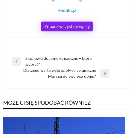
Redakcja
Zobacz wszystkie wpisy
Nawigacja
Słuchawki douszne vs nauszne – które
Poprzedni
wybrać?
wpisu
wpis
Dlaczego warto wybrać płytki ceramiczne
Następny
Marazzi do swojego domu?
wpis
MOŻE CI SIĘ SPODOBAĆ RÓWNIEŻ