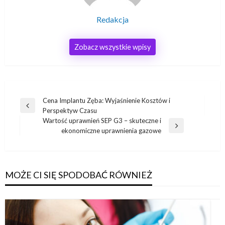
Redakcja
Zobacz wszystkie wpisy
Nawigacja
Cena Implantu Zęba: Wyjaśnienie Kosztów i
Poprzedni
Perspektyw Czasu
wpisu
wpis
Wartość uprawnień SEP G3 – skuteczne i
Następny
ekonomiczne uprawnienia gazowe
wpis
MOŻE CI SIĘ SPODOBAĆ RÓWNIEŻ