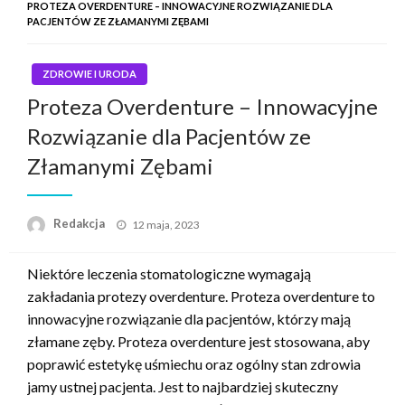
PROTEZA OVERDENTURE – INNOWACYJNE ROZWIĄZANIE DLA
PACJENTÓW ZE ZŁAMANYMI ZĘBAMI
ZDROWIE I URODA
Proteza Overdenture – Innowacyjne
Rozwiązanie dla Pacjentów ze
Złamanymi Zębami
Napisano
Redakcja
12 maja, 2023
Niektóre leczenia stomatologiczne wymagają
zakładania protezy overdenture. Proteza overdenture to
innowacyjne rozwiązanie dla pacjentów, którzy mają
złamane zęby. Proteza overdenture jest stosowana, aby
poprawić estetykę uśmiechu oraz ogólny stan zdrowia
jamy ustnej pacjenta. Jest to najbardziej skuteczny