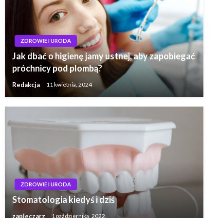
ZDROWIE I URODA
Jak dbać o higienę jamy ustnej, aby zapobiegać
próchnicy pod plombą?
Redakcja
11 kwietnia, 2024
ZDROWIE I URODA
Stomatologia kiedyś i dziś
zapleczarz
1 października, 2022