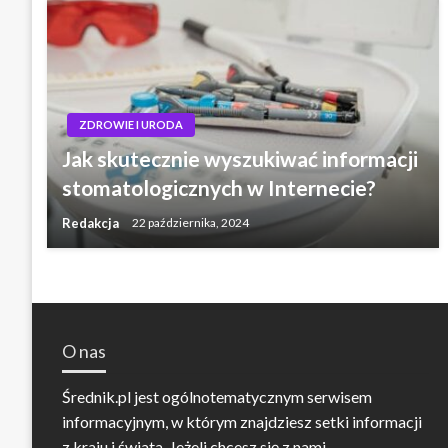
ZDROWIE I URODA
Jak skutecznie wyszukiwać informacji
stomatologicznych w Internecie?
Redakcja
22 października, 2024
O nas
Średnik.pl jest ogólnotematycznym serwisem
informacyjnym, w którym znajdziesz setki informacji
z kraju i świata. Jeżeli chcesz się z nami