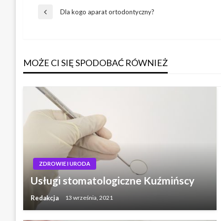
Nawigacja
Dla kogo aparat ortodontyczny?
Poprzedni
wpis
wpisu
MOŻE CI SIĘ SPODOBAĆ RÓWNIEŻ
ZDROWIE I URODA
Usługi stomatologiczne Kuźmińscy
Redakcja
13 września, 2021