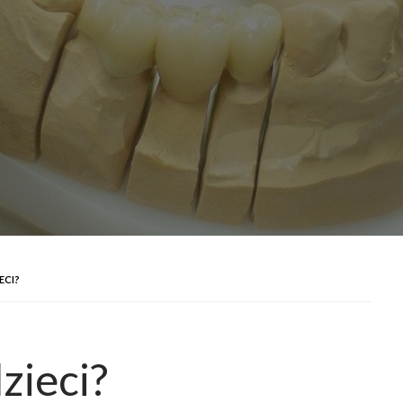
ECI?
zieci?