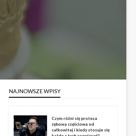
NAJNOWSZE WPISY
Czym różni się proteza
zębowa częściowa od
całkowitej i kiedy stosuje się
każde z tych rozwiązań?