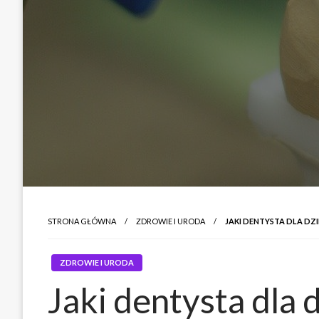
STRONA GŁÓWNA
ZDROWIE I URODA
JAKI DENTYSTA DLA DZI
ZDROWIE I URODA
Jaki dentysta dla d