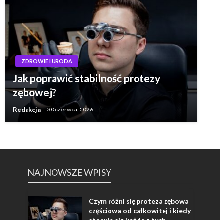
ZDROWIE I URODA
Jak poprawić stabilność protezy
zębowej?
Redakcja
30 czerwca, 2026
NAJNOWSZE WPISY
Czym różni się proteza zębowa
częściowa od całkowitej i kiedy
stosuje się każde z tych