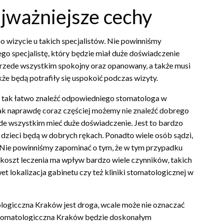
jważniejsze cechy
o wizycie u takich specjalistów. Nie powinniśmy
o specjalistę, który będzie miał duże doświadczenie
 przede wszystkim spokojny oraz opanowany, a także musi
kże będą potrafiły się uspokoić podczas wizyty.
t tak łatwo znaleźć odpowiedniego stomatologa w
ak naprawdę coraz częściej możemy nie znaleźć dobrego
e wszystkim mieć duże doświadczenie. Jest to bardzo
 dzieci będą w dobrych rękach. Ponadto wiele osób sądzi,
 Nie powinniśmy zapominać o tym, że w tym przypadku
y koszt leczenia ma wpływ bardzo wiele czynników, takich
t lokalizacja gabinetu czy też kliniki stomatologicznej w
ologicczna Kraków jest droga, wcale może nie oznaczać
 stomatologicczna Kraków będzie doskonałym