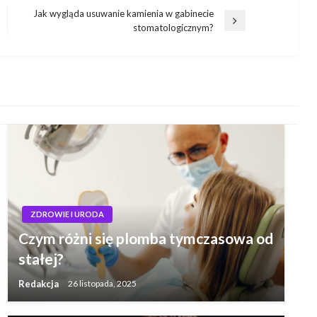
Jak wygląda usuwanie kamienia w gabinecie
Następny
stomatologicznym?
wpis
ZDROWIE I URODA
Czym różni się plomba tymczasowa od
stałej?
Redakcja
26 listopada, 2025