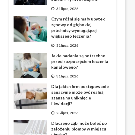
31 lipca, 2026
Czym różni się mały ubytek
zębowy od głębokiej
próchnicy wymagającej
większego leczenia?
31 lipca, 2026
Jakie badania są potrzebne
przed rozpoczęciem leczenia
kanałowego?
31 lipca, 2026
Dla jakich firm postępowanie
sanacyjne może być realną
szansą na uniknięcie
likwidacji?
28 lipca, 2026
Dlaczego ząb może boleć po
założeniu plomby w miejscu
ubytku?