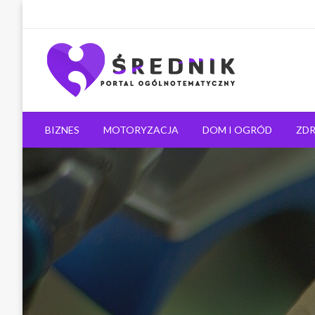
Ogólnotematyczny portal informacyjny
Średnik.pl
BIZNES
MOTORYZACJA
DOM I OGRÓD
ZDR