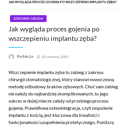
JAK WYGLĄDA PROCES GOJENIA PO WSZCZEPIENIU IMPLANTU ZĘBA?
ZDROWIE I URODA
Jak wygląda proces gojenia po
wszczepieniu implantu zęba?
Napisano
Redakcja
25 czerwca, 2025
Wszczepienie implantu zęba to zabieg z zakresu
chirurgii stomatologicznej, który stanowi nowoczesną
metodę odbudowy braków zębowych. Choć sam zabieg
nie należy do najbardziej skomplikowanych, to jego
sukces w dużej mierze zależy od przebiegu procesu
gojenia. Prawidłowa osteointegracja, czyli zespolenie
implantu z kością, jest kluczowa dla trwałości i
funkcjonalności uzupełnienia protetycznego. Poniższy