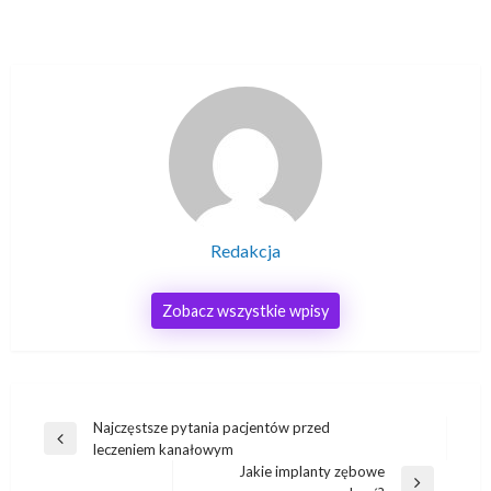
Redakcja
Zobacz wszystkie wpisy
Nawigacja
Najczęstsze pytania pacjentów przed
Poprzedni
leczeniem kanałowym
wpisu
wpis
Jakie implanty zębowe