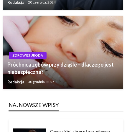
Redakcja
20 czerwca, 2024
ZDROWIE I URODA
Próchnica zębów przy dziąśle – dlaczego jest
niebezpieczna?
Redakcja
30 grudnia, 2025
NAJNOWSZE WPISY
Czym różni się proteza zębowa