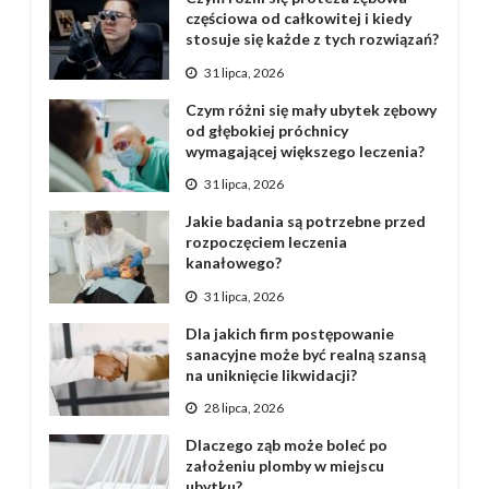
częściowa od całkowitej i kiedy
stosuje się każde z tych rozwiązań?
31 lipca, 2026
Czym różni się mały ubytek zębowy
od głębokiej próchnicy
wymagającej większego leczenia?
31 lipca, 2026
Jakie badania są potrzebne przed
rozpoczęciem leczenia
kanałowego?
31 lipca, 2026
Dla jakich firm postępowanie
sanacyjne może być realną szansą
na uniknięcie likwidacji?
28 lipca, 2026
Dlaczego ząb może boleć po
założeniu plomby w miejscu
ubytku?