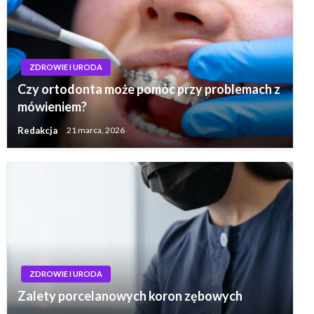
ZDROWIE I URODA
Czy ortodonta może pomóc przy problemach z
mówieniem?
Redakcja
21 marca, 2026
ZDROWIE I URODA
Zalety porcelanowych koron zębowych