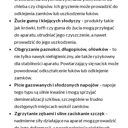
chleba czy chipsów. Ich gryzienie może prowadzić do
odklejenia zamków lub uszkodzenia łuków.
Żucie gumy i klejących słodyczy
– produkty takie
jak krówki, toffi czy guma do żucia mogą przylegać
do aparatu, utrudniać jego czyszczenie, a nawet
prowadzić do jego uszkodzenia.
Obgryzanie paznokci, długopisów, ołówków
– to
nie tylko nawyk niehigieniczny, ale także ryzykowny
dla stabilności aparatu. Powtarzający się nacisk może
powodować odkształcenie łuków lub odklejenie
zamków.
Picie gazowanych i słodzonych napojów
– napoje
tego typu są silnie kwaśne i mogą sprzyjać
demineralizacji szkliwa, szczególnie w trudno
dostępnych miejscach wokół zamków.
Zgrzytanie zębami i silne zaciskanie szczęk
–
nadmierne siły działające na aparat mogą prowadzić
do jego deformacji, a nawet pęknięcia niektórych