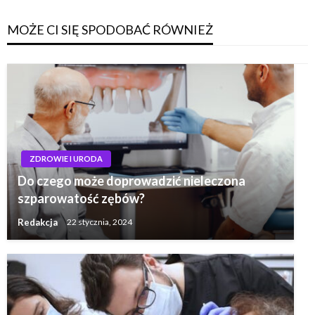
MOŻE CI SIĘ SPODOBAĆ RÓWNIEŻ
ZDROWIE I URODA
Do czego może doprowadzić nieleczona
szparowatość zębów?
Redakcja
22 stycznia, 2024