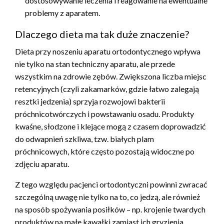
dostosowywanie leczenia i reagowanie na ewentualne
problemy z aparatem.
Dlaczego dieta ma tak duże znaczenie?
Dieta przy noszeniu aparatu ortodontycznego wpływa
nie tylko na stan techniczny aparatu, ale przede
wszystkim na zdrowie zębów. Zwiększona liczba miejsc
retencyjnych (czyli zakamarków, gdzie łatwo zalegają
resztki jedzenia) sprzyja rozwojowi bakterii
próchnicotwórczych i powstawaniu osadu. Produkty
kwaśne, słodzone i klejące mogą z czasem doprowadzić
do odwapnień szkliwa, tzw. białych plam
próchnicowych, które często pozostają widoczne po
zdjęciu aparatu.
Z tego względu pacjenci ortodontyczni powinni zwracać
szczególną uwagę nie tylko na to, co jedzą, ale również
na sposób spożywania posiłków – np. krojenie twardych
produktów na małe kawałki zamiast ich gryzienia.