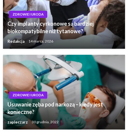
ZDROWIE I URODA
Czy implanty cyrkonowe są bardziej
biokompatybilne niż tytanowe?
Redakcja
14 marca, 2026
ZDROWIE I URODA
Usuwanie zęba pod narkozą – kiedy jest
konieczne?
zapleczarz
30 grudnia, 2022