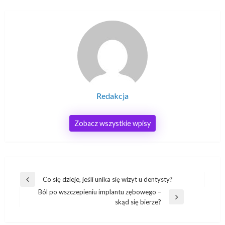
Redakcja
Zobacz wszystkie wpisy
Nawigacja
Co się dzieje, jeśli unika się wizyt u dentysty?
Poprzedni
wpisu
Ból po wszczepieniu implantu zębowego –
wpis
Następny
skąd się bierze?
wpis