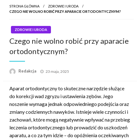
STRONA GŁÓWNA
ZDROWIE I URODA
CZEGO NIE WOLNO ROBIĆ PRZY APARACIE ORTODONTYCZNYM?
ZDROWIE I URODA
Czego nie wolno robić przy aparacie
ortodontycznym?
Napisano
Redakcja
23 maja, 2025
Aparat ortodontyczny to skuteczne narzędzie służące
do korekcji wad zgryzu i ustawienia zębów. Jego
noszenie wymaga jednak odpowiedniego podejścia oraz
zmiany codziennych nawyków. Istnieje wiele czynności i
zachowań, które mogą negatywnie wpływać na przebieg
leczenia ortodontycznego lub prowadzić do uszkodzeń
aparatu, a co za tym idzie – do opóźnienia oczekiwanych