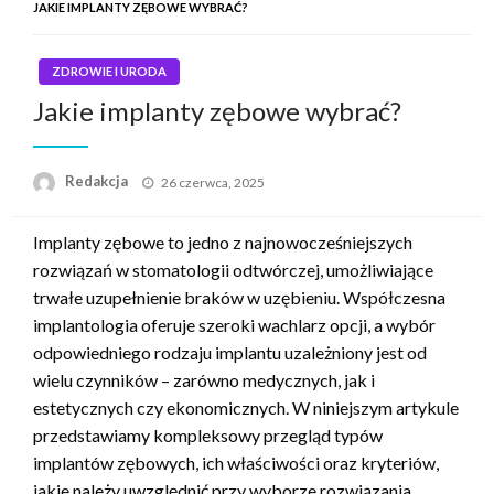
JAKIE IMPLANTY ZĘBOWE WYBRAĆ?
ZDROWIE I URODA
Jakie implanty zębowe wybrać?
Napisano
Redakcja
26 czerwca, 2025
Implanty zębowe to jedno z najnowocześniejszych
rozwiązań w stomatologii odtwórczej, umożliwiające
trwałe uzupełnienie braków w uzębieniu. Współczesna
implantologia oferuje szeroki wachlarz opcji, a wybór
odpowiedniego rodzaju implantu uzależniony jest od
wielu czynników – zarówno medycznych, jak i
estetycznych czy ekonomicznych. W niniejszym artykule
przedstawiamy kompleksowy przegląd typów
implantów zębowych, ich właściwości oraz kryteriów,
jakie należy uwzględnić przy wyborze rozwiązania