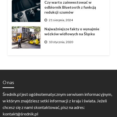
Czy warto zainwestować w
odbiornik Bluetooth z funkcją
redukcji szumów
21 sierpnia, 2024
Najważniejsze fakty o wynajmie
wózków widłowych na Śląsku
10 stycznia, 2020
O nas
Średnik.pl jest ogólnotematycznym serwisem informacyjnym,
w którym znajdziesz setki informacji z kraju i świata. Jeżeli
chcesz się z nami skontaktować, pisz na adres:
kontakt@średnik.pl