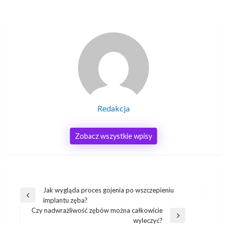
Redakcja
Zobacz wszystkie wpisy
Nawigacja
Jak wygląda proces gojenia po wszczepieniu
Poprzedni
implantu zęba?
wpisu
wpis
Czy nadwrażliwość zębów można całkowicie
Następny
wyleczyć?