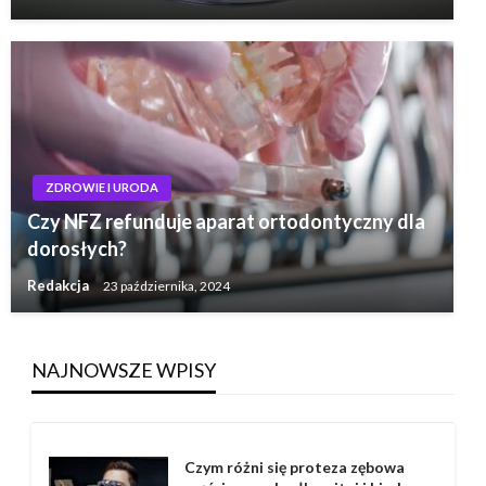
ZDROWIE I URODA
Czy NFZ refunduje aparat ortodontyczny dla
dorosłych?
Redakcja
23 października, 2024
NAJNOWSZE WPISY
Czym różni się proteza zębowa