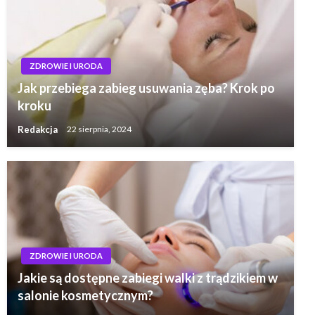
ZDROWIE I URODA
Jak przebiega zabieg usuwania zęba? Krok po
kroku
Redakcja
22 sierpnia, 2024
ZDROWIE I URODA
Jakie są dostępne zabiegi walki z trądzikiem w
salonie kosmetycznym?