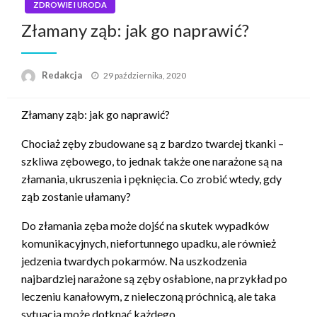
ZDROWIE I URODA
Złamany ząb: jak go naprawić?
Napisano
Redakcja
29 października, 2020
Złamany ząb: jak go naprawić?
Chociaż zęby zbudowane są z bardzo twardej tkanki –
szkliwa zębowego, to jednak także one narażone są na
złamania, ukruszenia i pęknięcia. Co zrobić wtedy, gdy
ząb zostanie ułamany?
Do złamania zęba może dojść na skutek wypadków
komunikacyjnych, niefortunnego upadku, ale również
jedzenia twardych pokarmów. Na uszkodzenia
najbardziej narażone są zęby osłabione, na przykład po
leczeniu kanałowym, z nieleczoną próchnicą, ale taka
sytuacja może dotknąć każdego.