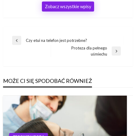
Zobacz wszystkie wpisy
Nawigacja
Czy etui na telefon jest potrzebne?
Poprzedni
wpisu
Proteza dla pełnego
wpis
Następny
uśmiechu
wpis
MOŻE CI SIĘ SPODOBAĆ RÓWNIEŻ