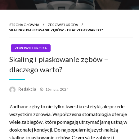
STRONA GŁÓWNA
ZDROWIE I URODA
SKALING I PIASKOWANIE ZĘBÓW – DLACZEGO WARTO?
ZDROWIE I URODA
Skaling i piaskowanie zębów –
dlaczego warto?
Napisano
Redakcja
16 maja, 2024
Zadbane zęby to nie tylko kwestia estetyki, ale przede
wszystkim zdrowia. Współczesna stomatologia oferuje
wiele zabiegów, które pomagają utrzymać jamę ustną w
doskonałej kondycji. Do najpopularniejszych należą
skaling i piaskowanie zębów. Czym są te zabiegi i