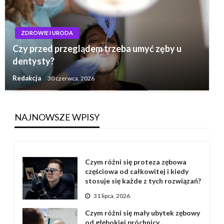
ZDROWIE I URODA
Czy przed przeglądem trzeba umyć zęby u
dentysty?
Redakcja
30 czerwca, 2026
NAJNOWSZE WPISY
Czym różni się proteza zębowa
częściowa od całkowitej i kiedy
stosuje się każde z tych rozwiązań?
31 lipca, 2026
Czym różni się mały ubytek zębowy
od głębokiej próchnicy