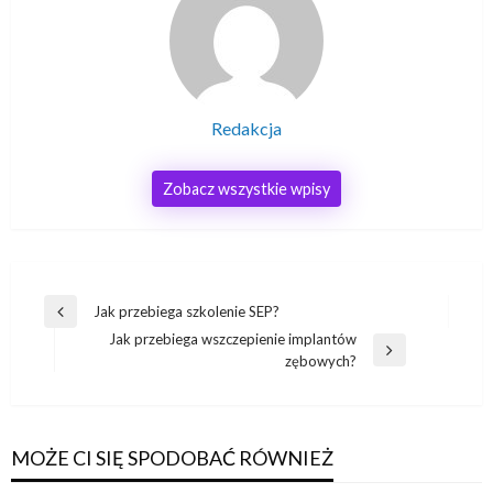
Redakcja
Zobacz wszystkie wpisy
Nawigacja
Jak przebiega szkolenie SEP?
Poprzedni
wpisu
Jak przebiega wszczepienie implantów
wpis
Następny
zębowych?
wpis
MOŻE CI SIĘ SPODOBAĆ RÓWNIEŻ