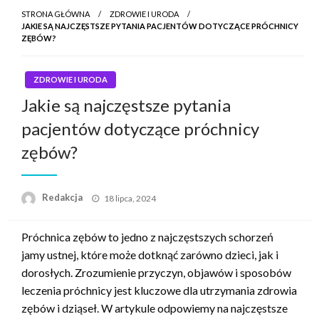
STRONA GŁÓWNA
ZDROWIE I URODA
JAKIE SĄ NAJCZĘSTSZE PYTANIA PACJENTÓW DOTYCZĄCE PRÓCHNICY
ZĘBÓW?
ZDROWIE I URODA
Jakie są najczęstsze pytania
pacjentów dotyczące próchnicy
zębów?
Napisano
Redakcja
18 lipca, 2024
Próchnica zębów to jedno z najczęstszych schorzeń
jamy ustnej, które może dotknąć zarówno dzieci, jak i
dorosłych. Zrozumienie przyczyn, objawów i sposobów
leczenia próchnicy jest kluczowe dla utrzymania zdrowia
zębów i dziąseł. W artykule odpowiemy na najczęstsze