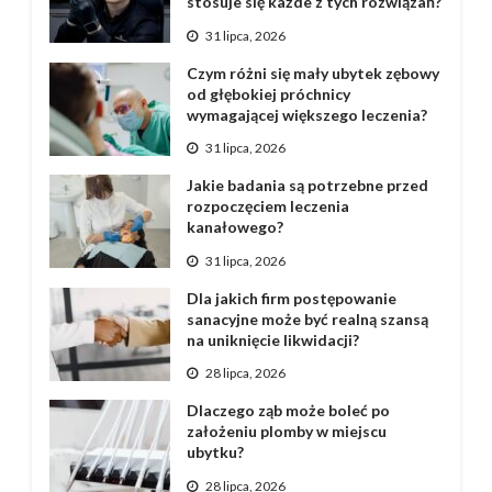
stosuje się każde z tych rozwiązań?
31 lipca, 2026
Czym różni się mały ubytek zębowy
od głębokiej próchnicy
wymagającej większego leczenia?
31 lipca, 2026
Jakie badania są potrzebne przed
rozpoczęciem leczenia
kanałowego?
31 lipca, 2026
Dla jakich firm postępowanie
sanacyjne może być realną szansą
na uniknięcie likwidacji?
28 lipca, 2026
Dlaczego ząb może boleć po
założeniu plomby w miejscu
ubytku?
28 lipca, 2026