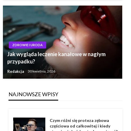
ZDROWIE I URODA
Jak wygląda leczenie kanałowe w nagłym
przypadku?
Redakcja
30 kwietnia, 2026
NAJNOWSZE WPISY
Czym różni się proteza zębowa
częściowa od całkowitej i kiedy