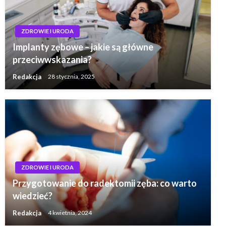
ZDROWIE I URODA
Implanty zębowe – jakie są główne
przeciwwskazania?
Redakcja
28 stycznia, 2025
ZDROWIE I URODA
Przygotowanie do radektomii zęba: co warto
wiedzieć?
Redakcja
4 kwietnia, 2024