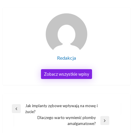
Redakcja
Zobacz wszystkie wpisy
Nawigacja
Jak implanty zębowe wpływają na mowę i
Poprzedni
żucie?
wpisu
wpis
Dlaczego warto wymienić plomby
Następny
amalgamatowe?
wpis