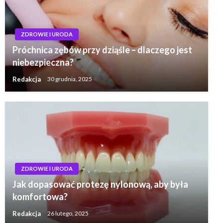
ZDROWIE I URODA
Próchnica zębów przy dziąśle – dlaczego jest
niebezpieczna?
Redakcja
30 grudnia, 2025
ZDROWIE I URODA
Jak dopasować protezę nylonową, aby była
komfortowa?
Redakcja
26 lutego, 2025