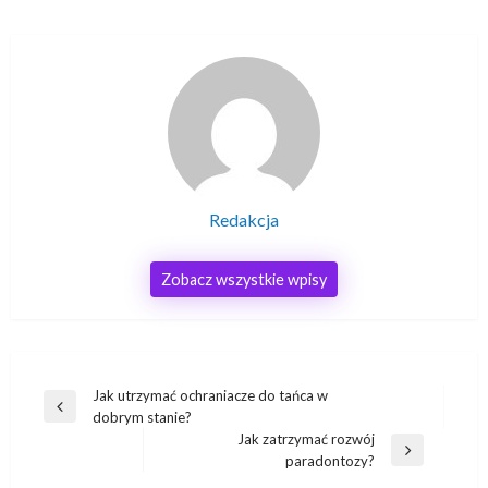
Redakcja
Zobacz wszystkie wpisy
Nawigacja
Jak utrzymać ochraniacze do tańca w
Poprzedni
dobrym stanie?
wpisu
wpis
Jak zatrzymać rozwój
Następny
paradontozy?
wpis