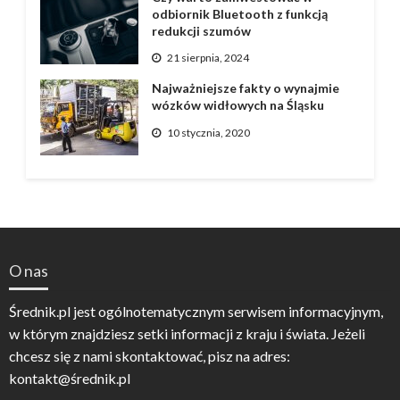
odbiornik Bluetooth z funkcją
redukcji szumów
21 sierpnia, 2024
Najważniejsze fakty o wynajmie
wózków widłowych na Śląsku
10 stycznia, 2020
O nas
Średnik.pl jest ogólnotematycznym serwisem informacyjnym,
w którym znajdziesz setki informacji z kraju i świata. Jeżeli
chcesz się z nami skontaktować, pisz na adres:
kontakt@średnik.pl