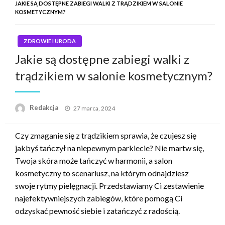
JAKIE SĄ DOSTĘPNE ZABIEGI WALKI Z TRĄDZIKIEM W SALONIE
KOSMETYCZNYM?
ZDROWIE I URODA
Jakie są dostępne zabiegi walki z
trądzikiem w salonie kosmetycznym?
Napisano
Redakcja
27 marca, 2024
Czy zmaganie się z trądzikiem sprawia, że czujesz się
jakbyś tańczył na niepewnym parkiecie? Nie martw się,
Twoja skóra może tańczyć w harmonii, a salon
kosmetyczny to scenariusz, na którym odnajdziesz
swoje rytmy pielęgnacji. Przedstawiamy Ci zestawienie
najefektywniejszych zabiegów, które pomogą Ci
odzyskać pewność siebie i zatańczyć z radością.