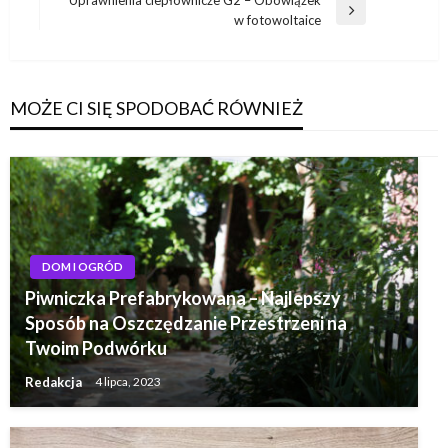
Następny
w fotowoltaice
wpis
MOŻE CI SIĘ SPODOBAĆ RÓWNIEŻ
DOM I OGRÓD
Piwniczka Prefabrykowana – Najlepszy
Sposób na Oszczędzanie Przestrzeni na
Twoim Podwórku
Redakcja
4 lipca, 2023