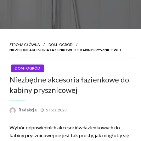
STRONA GŁÓWNA
DOM I OGRÓD
NIEZBĘDNE AKCESORIA ŁAZIENKOWE DO KABINY PRYSZNICOWEJ
DOM I OGRÓD
Niezbędne akcesoria łazienkowe do
kabiny prysznicowej
Napisano
Redakcja
5 lipca, 2023
Wybór odpowiednich akcesoriów łazienkowych do
kabiny prysznicowej nie jest tak prosty, jak mogłoby się