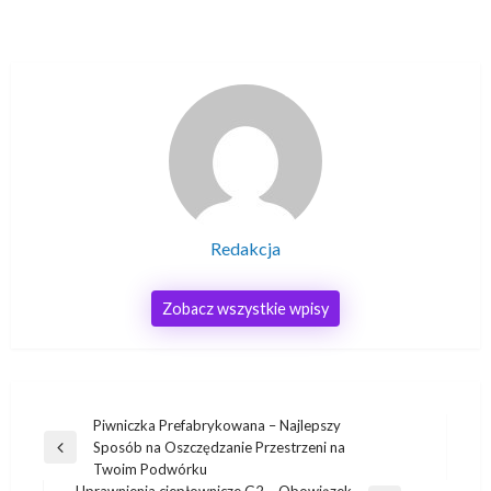
Redakcja
Zobacz wszystkie wpisy
Nawigacja
Piwniczka Prefabrykowana – Najlepszy
Sposób na Oszczędzanie Przestrzeni na
wpisu
Poprzedni
Twoim Podwórku
wpis
Uprawnienia ciepłownicze G2 – Obowiązek