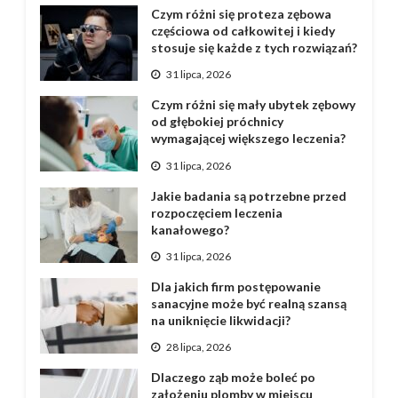
Czym różni się proteza zębowa
częściowa od całkowitej i kiedy
stosuje się każde z tych rozwiązań?
31 lipca, 2026
Czym różni się mały ubytek zębowy
od głębokiej próchnicy
wymagającej większego leczenia?
31 lipca, 2026
Jakie badania są potrzebne przed
rozpoczęciem leczenia
kanałowego?
31 lipca, 2026
Dla jakich firm postępowanie
sanacyjne może być realną szansą
na uniknięcie likwidacji?
28 lipca, 2026
Dlaczego ząb może boleć po
założeniu plomby w miejscu