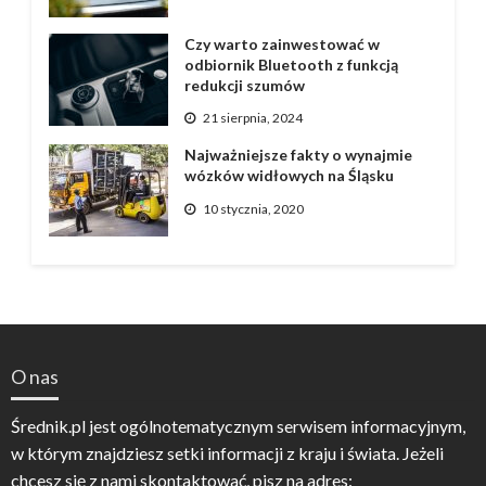
Czy warto zainwestować w
odbiornik Bluetooth z funkcją
redukcji szumów
21 sierpnia, 2024
Najważniejsze fakty o wynajmie
wózków widłowych na Śląsku
10 stycznia, 2020
O nas
Średnik.pl jest ogólnotematycznym serwisem informacyjnym,
w którym znajdziesz setki informacji z kraju i świata. Jeżeli
chcesz się z nami skontaktować, pisz na adres: