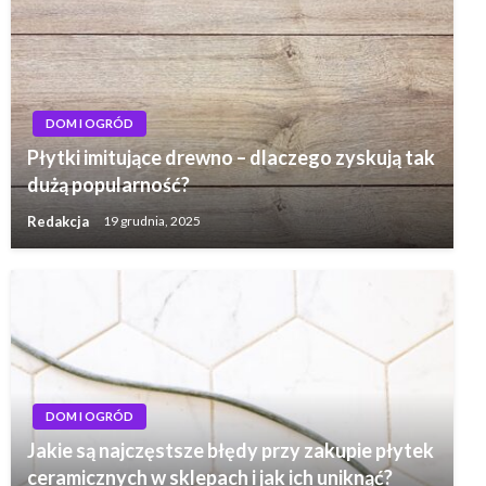
DOM I OGRÓD
Płytki imitujące drewno – dlaczego zyskują tak
dużą popularność?
Redakcja
19 grudnia, 2025
DOM I OGRÓD
Jakie są najczęstsze błędy przy zakupie płytek
ceramicznych w sklepach i jak ich uniknąć?