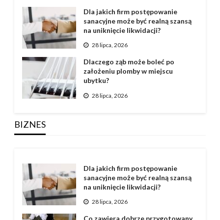
Dla jakich firm postępowanie
sanacyjne może być realną szansą
na uniknięcie likwidacji?
28 lipca, 2026
Dlaczego ząb może boleć po
założeniu plomby w miejscu
ubytku?
28 lipca, 2026
BIZNES
Dla jakich firm postępowanie
sanacyjne może być realną szansą
na uniknięcie likwidacji?
28 lipca, 2026
Co zawiera dobrze przygotowany