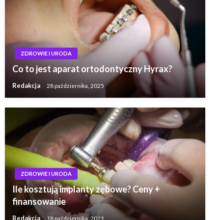
ZDROWIE I URODA
Co to jest aparat ortodontyczny Hyrax?
Redakcja
28 października, 2025
ZDROWIE I URODA
Ile kosztują implanty zębowe? Ceny +
finansowanie
Redakcja
18 października, 2021