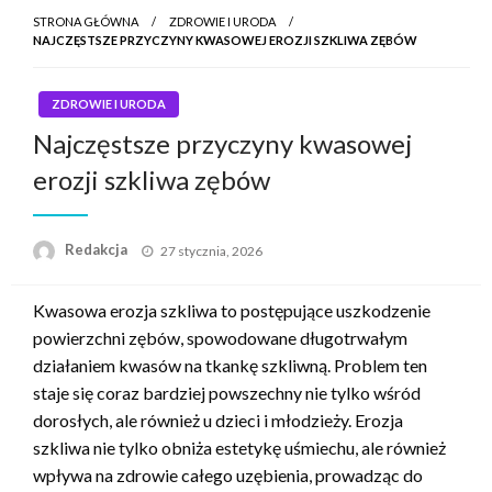
STRONA GŁÓWNA
ZDROWIE I URODA
NAJCZĘSTSZE PRZYCZYNY KWASOWEJ EROZJI SZKLIWA ZĘBÓW
ZDROWIE I URODA
Najczęstsze przyczyny kwasowej
erozji szkliwa zębów
Napisano
Redakcja
27 stycznia, 2026
Kwasowa erozja szkliwa to postępujące uszkodzenie
powierzchni zębów, spowodowane długotrwałym
działaniem kwasów na tkankę szkliwną. Problem ten
staje się coraz bardziej powszechny nie tylko wśród
dorosłych, ale również u dzieci i młodzieży. Erozja
szkliwa nie tylko obniża estetykę uśmiechu, ale również
wpływa na zdrowie całego uzębienia, prowadząc do