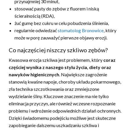
przynajmniej 30 minut,
stosować pasty do zębów z fluorem i niską
ścieralnością (RDA),
żuć gumę bez cukru w celu pobudzenia ślinienia,
regularnie odwiedzać
stomatolog Bronowice
, który
może w porę zauważyć pierwsze objawy erozji.
Co najczęściej niszczy szkliwo zębów?
Kwasowa erozja szkliwa jest problemem, który
coraz
częściej wynika z naszego stylu życia, diety oraz
nawyków higienicznych
. Największe zagrożenie
stanowią kwaśne napoje, choroby układu pokarmowego,
zła technika szczotkowania oraz zmniejszone
wydzielanie śliny. Kluczowe znaczenie ma nie tylko
eliminacja przyczyn, ale również wczesne rozpoznanie
problemu i wdrożenie odpowiednich działań ochronnych.
Dzięki świadomemu podejściu możliwe jest skuteczne
zapobieganie dalszemu uszkadzaniu szkliwa i