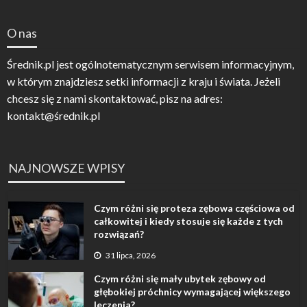
O nas
Średnik.pl jest ogólnotematycznym serwisem informacyjnym,
w którym znajdziesz setki informacji z kraju i świata. Jeżeli
chcesz się z nami skontaktować, pisz na adres:
kontakt@średnik.pl
NAJNOWSZE WPISY
Czym różni się proteza zębowa częściowa od
całkowitej i kiedy stosuje się każde z tych
rozwiązań?
31 lipca, 2026
Czym różni się mały ubytek zębowy od
głębokiej próchnicy wymagającej większego
leczenia?