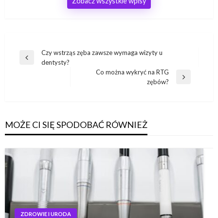
Zobacz wszystkie wpisy
Nawigacja
Czy wstrząs zęba zawsze wymaga wizyty u
Poprzedni
dentysty?
wpisu
wpis
Co można wykryć na RTG
Następny
zębów?
wpis
MOŻE CI SIĘ SPODOBAĆ RÓWNIEŻ
ZDROWIE I URODA