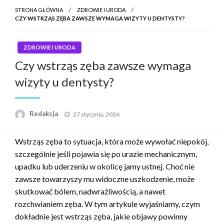
STRONA GŁÓWNA
ZDROWIE I URODA
CZY WSTRZĄS ZĘBA ZAWSZE WYMAGA WIZYTY U DENTYSTY?
ZDROWIE I URODA
Czy wstrząs zęba zawsze wymaga
wizyty u dentysty?
Napisano
Redakcja
27 stycznia, 2026
Wstrząs zęba to sytuacja, która może wywołać niepokój,
szczególnie jeśli pojawia się po urazie mechanicznym,
upadku lub uderzeniu w okolicę jamy ustnej. Choć nie
zawsze towarzyszy mu widoczne uszkodzenie, może
skutkować bólem, nadwrażliwością, a nawet
rozchwianiem zęba. W tym artykule wyjaśniamy, czym
dokładnie jest wstrząs zęba, jakie objawy powinny