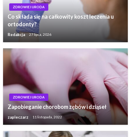
ZDROWIE I URODA
Co składa się na całkowity koszt leczenia u
ortodonty?
Redakcja
27 lipca, 2026
ZDROWIE I URODA
Zapobieganie chorobom zębów i dziąseł
zapleczarz
11 listopada, 2022