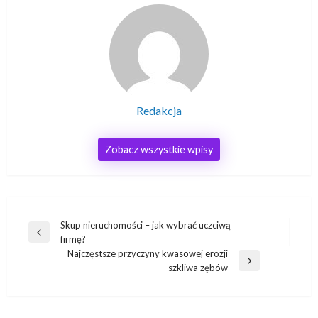
Redakcja
Zobacz wszystkie wpisy
Nawigacja
Skup nieruchomości – jak wybrać uczciwą
Poprzedni
firmę?
wpisu
wpis
Najczęstsze przyczyny kwasowej erozji
Następny
szkliwa zębów
wpis