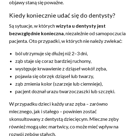
objawy staną się poważne.
Kiedy koniecznie udać się do dentysty?
Są sytuacje, w których
wizyta u dentysty jest
bezwzględnie konieczna
, niezależnie od samopoczucia
pacjenta. Oto przypadki, w których nie należy zwlekać:
ból utrzymuje się dłużej niż 2–3 dni,
ząb staje się coraz bardziej ruchomy,
występuje krwawienie z dziąseł wokół zęba,
pojawia się obrzęk dziąseł lub twarzy,
ząb zmienia kolor (szarzeje lub ciemnieje),
pacjent doznał urazu twarzoczaszki lub szczęki.
W przypadku dzieci każdy uraz zęba – zarówno
mlecznego, jak i stałego – powinien zostać
skonsultowany z dentystą dziecięcym. Mleczne zęby
również mogą ulec martwicy, co może mieć wpływ na
rozwój zębów stałych.