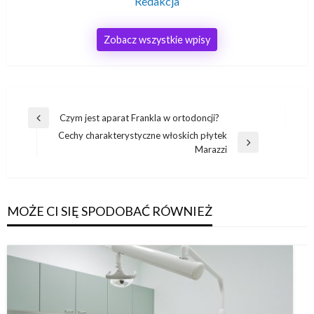
Redakcja
Zobacz wszystkie wpisy
Nawigacja
Czym jest aparat Frankla w ortodoncji?
Poprzedni
wpisu
Cechy charakterystyczne włoskich płytek
wpis
Następny
Marazzi
wpis
MOŻE CI SIĘ SPODOBAĆ RÓWNIEŻ