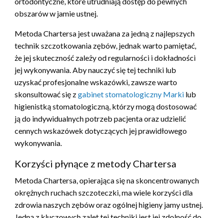
ortodontyczne, które utrudniają dostęp do pewnych
obszarów w jamie ustnej.
Metoda Chartersa jest uważana za jedną z najlepszych
technik szczotkowania zębów, jednak warto pamiętać,
że jej skuteczność zależy od regularności i dokładności
jej wykonywania. Aby nauczyć się tej techniki lub
uzyskać profesjonalne wskazówki, zawsze warto
skonsultować się z
gabinet stomatologiczny Marki
lub
higienistką stomatologiczną, którzy mogą dostosować
ją do indywidualnych potrzeb pacjenta oraz udzielić
cennych wskazówek dotyczących jej prawidłowego
wykonywania.
Korzyści płynące z metody Chartersa
Metoda Chartersa, opierająca się na skoncentrowanych
okrężnych ruchach szczoteczki, ma wiele korzyści dla
zdrowia naszych zębów oraz ogólnej higieny jamy ustnej.
Jedną z kluczowych zalet tej techniki jest jej zdolność do