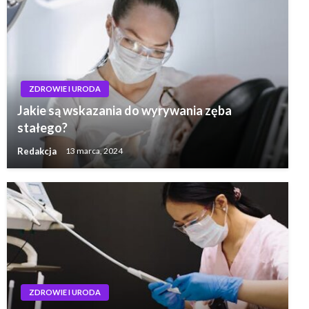
ZDROWIE I URODA
Jakie są wskazania do wyrywania zęba
stałego?
Redakcja
13 marca, 2024
ZDROWIE I URODA