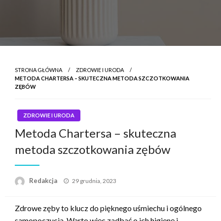
STRONA GŁÓWNA
ZDROWIE I URODA
METODA CHARTERSA – SKUTECZNA METODA SZCZOTKOWANIA
ZĘBÓW
ZDROWIE I URODA
Metoda Chartersa – skuteczna
metoda szczotkowania zębów
Napisano
Redakcja
29 grudnia, 2023
Zdrowe zęby to klucz do pięknego uśmiechu i ogólnego
samopoczucia. Warto więc zadbać o ich higienę i