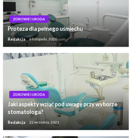
ZDROWIE I URODA
Proteza dla pełnego uśmiechu
Redakcja
6 listopada, 2020
ZDROWIE I URODA
Jaki aspekty wziąć pod uwagę przy wyborze
stomatologa?
Redakcja
22 września, 2021