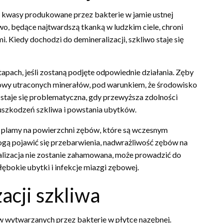
m kwasy produkowane przez bakterie w jamie ustnej
wo, będące najtwardszą tkanką w ludzkim ciele, chroni
 Kiedy dochodzi do demineralizacji, szkliwo staje się
apach, jeśli zostaną podjęte odpowiednie działania. Zęby
udowy utraconych minerałów, pod warunkiem, że środowisko
 staje się problematyczna, gdy przewyższa zdolności
 uszkodzeń szkliwa i powstania ubytków.
 plamy na powierzchni zębów, które są wczesnym
ą pojawić się przebarwienia, nadwrażliwość zębów na
alizacja nie zostanie zahamowana, może prowadzić do
bokie ubytki i infekcje miazgi zębowej.
acji szkliwa
w wytwarzanych przez bakterie w płytce nazębnej.