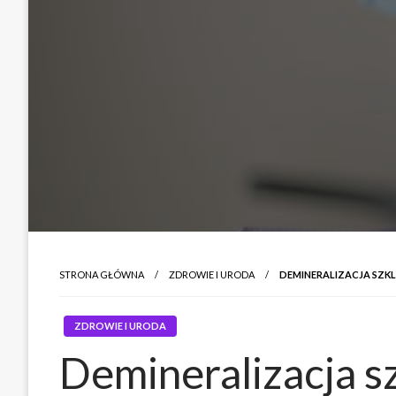
STRONA GŁÓWNA
ZDROWIE I URODA
DEMINERALIZACJA SZKLI
ZDROWIE I URODA
Demineralizacja sz