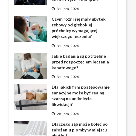
31 lipca, 2026
Czym różni się mały ubytek
zębowy od głębokiej
próchnicy wymagającej
większego leczenia?
31 lipca, 2026
Jakie badania są potrzebne
przed rozpoczęciem leczenia
kanałowego?
31 lipca, 2026
Dla jakich firm postępowanie
sanacyjne może być realną
szansą na uniknięcie
likwidacji?
28 lipca, 2026
Dlaczego ząb może boleć po
założeniu plomby w miejscu
ubytku?