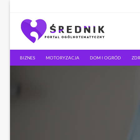
Ogólnotematyczny portal informacyjny
Średnik.pl
BIZNES
MOTORYZACJA
DOM I OGRÓD
ZDR