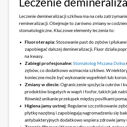
Leczenie demineraliza
Leczenie demineralizacji szkliwa ma na celu zatrzymanie
remineralizacji. Obejmuje to zarówno zmiany w codziennej
stomatologiczne. Kluczowe elementy leczenia to:
Fluoroterapia:
Stosowanie past do zębów i płukane
zapobiegać dalszej demineralizacji. Fluor działa pop
na kwasy.
Zabiegi profesjonalne:
Stomatolog Mszana Dolna
zębów, co dodatkowo wzmacnia szkliwo. W niektóry
konieczne może być wykonanie wypełnień lub koron.
Zmiany w diecie:
Ograniczenie spożycia cukrów i 
produktów bogatych w wapń i fosfor, takich jak nabia
Również unikanie przekąsek między posiłkami poma
Higiena jamy ustnej:
Regularne szczotkowanie zęb
płytkę nazębną i zapobiegają nagromadzeniu się bak
antybakteryjnych dodatkowo wspiera zdrowie jamy u
Terapia ślinowa:
W przypadku suchości ust, zaleca 