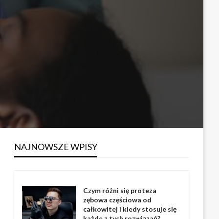
NAJNOWSZE WPISY
Czym różni się proteza
zębowa częściowa od
całkowitej i kiedy stosuje się
każde z tych rozwiązań?