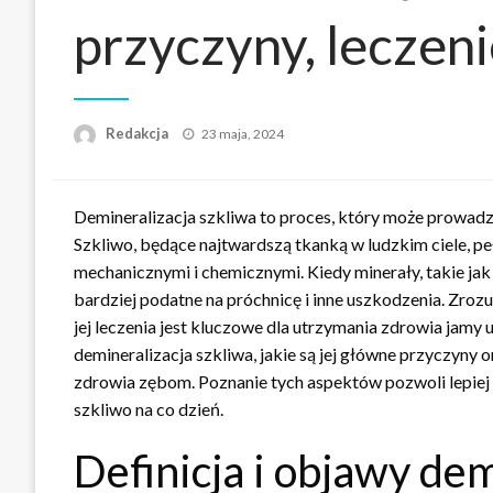
przyczyny, leczen
Napisano
Redakcja
23 maja, 2024
Demineralizacja szkliwa to proces, który może prowad
Szkliwo, będące najtwardszą tkanką w ludzkim ciele, p
mechanicznymi i chemicznymi. Kiedy minerały, takie jak 
bardziej podatne na próchnicę i inne uszkodzenia. Zro
jej leczenia jest kluczowe dla utrzymania zdrowia jamy
demineralizacja szkliwa, jakie są jej główne przyczyn
zdrowia zębom. Poznanie tych aspektów pozwoli lepiej z
szkliwo na co dzień.
Definicja i objawy dem