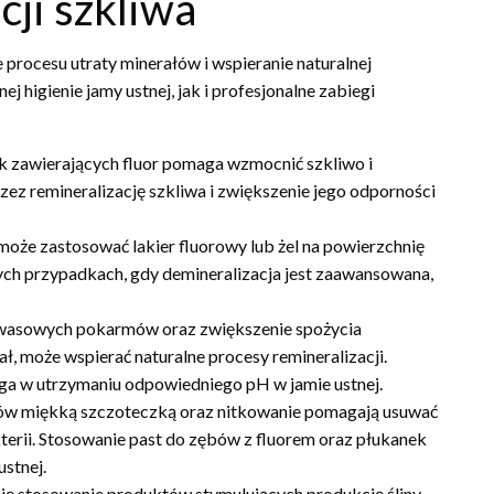
cji szkliwa
 procesu utraty minerałów i wspieranie naturalnej
 higienie jamy ustnej, jak i profesjonalne zabiegi
k zawierających fluor pomaga wzmocnić szkliwo i
rzez remineralizację szkliwa i zwiększenie jego odporności
może zastosować lakier fluorowy lub żel na powierzchnię
ch przypadkach, gdy demineralizacja jest zaawansowana,
kwasowych pokarmów oraz zwiększenie spożycia
ł, może wspierać naturalne procesy remineralizacji.
ga w utrzymaniu odpowiedniego pH w jamie ustnej.
ów miękką szczoteczką oraz nitkowanie pomagają usuwać
terii. Stosowanie past do zębów z fluorem oraz płukanek
stnej.
się stosowanie produktów stymulujących produkcję śliny,