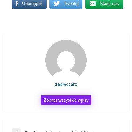
Udostępnij
Tweetuj
Śledź nas
zapleczarz
Zobacz wszystkie wpisy