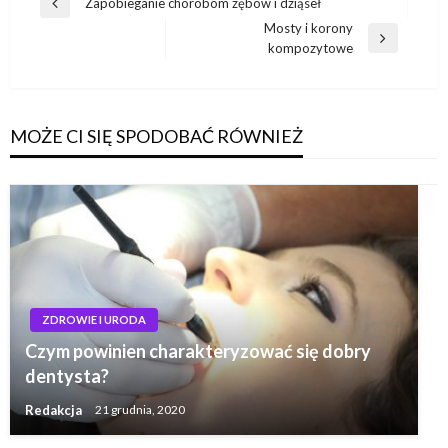
Nawigacja
Zapobieganie chorobom zębów i dziąseł
Poprzedni
wpisu
Mosty i korony
wpis
Następny
kompozytowe
wpis
MOŻE CI SIĘ SPODOBAĆ RÓWNIEŻ
ZDROWIE I URODA
Czym powinien charakteryzować się dobry
dentysta?
Redakcja
21 grudnia, 2020