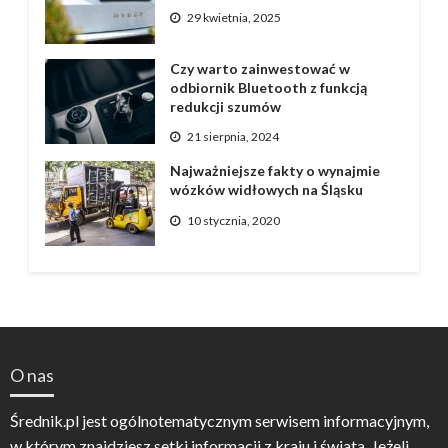
29 kwietnia, 2025
Czy warto zainwestować w
odbiornik Bluetooth z funkcją
redukcji szumów
21 sierpnia, 2024
Najważniejsze fakty o wynajmie
wózków widłowych na Śląsku
10 stycznia, 2020
O nas
Średnik.pl jest ogólnotematycznym serwisem informacyjnym,
w którym znajdziesz setki informacji z kraju i świata. Jeżeli