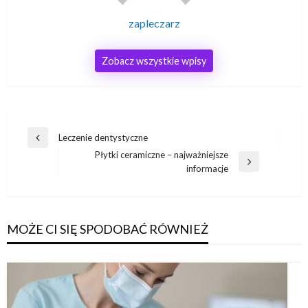
zapleczarz
Zobacz wszystkie wpisy
Nawigacja
Leczenie dentystyczne
Poprzedni
wpisu
Płytki ceramiczne – najważniejsze
wpis
Następny
informacje
wpis
MOŻE CI SIĘ SPODOBAĆ RÓWNIEŻ