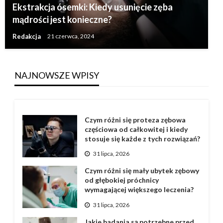
Ekstrakcja ósemki: Kiedy usunięcie zęba
mądrości jest konieczne?
Redakcja
21 czerwca, 2024
NAJNOWSZE WPISY
Czym różni się proteza zębowa
częściowa od całkowitej i kiedy
stosuje się każde z tych rozwiązań?
31 lipca, 2026
Czym różni się mały ubytek zębowy
od głębokiej próchnicy
wymagającej większego leczenia?
31 lipca, 2026
Jakie badania są potrzebne przed