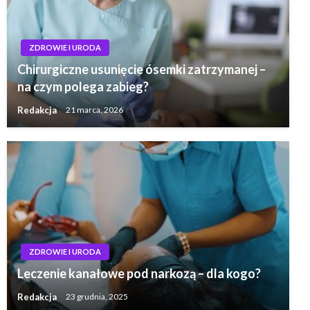
ZDROWIE I URODA
Chirurgiczne usunięcie ósemki zatrzymanej –
na czym polega zabieg?
Redakcja
21 marca, 2026
ZDROWIE I URODA
Leczenie kanałowe pod narkozą – dla kogo?
Redakcja
23 grudnia, 2025