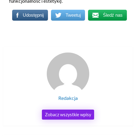
funkcjonalność i estetykę.
Udostępnij
Tweetuj
Śledź nas
Redakcja
Zobacz wszystkie wpisy