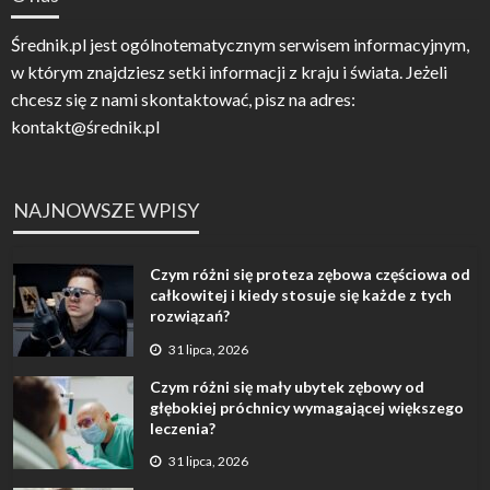
Średnik.pl jest ogólnotematycznym serwisem informacyjnym,
w którym znajdziesz setki informacji z kraju i świata. Jeżeli
chcesz się z nami skontaktować, pisz na adres:
kontakt@średnik.pl
NAJNOWSZE WPISY
Czym różni się proteza zębowa częściowa od
całkowitej i kiedy stosuje się każde z tych
rozwiązań?
31 lipca, 2026
Czym różni się mały ubytek zębowy od
głębokiej próchnicy wymagającej większego
leczenia?
31 lipca, 2026