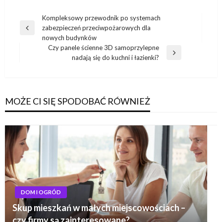
Nawigacja
Kompleksowy przewodnik po systemach
zabezpieczeń przeciwpożarowych dla
wpisu
Poprzedni
nowych budynków
wpis
Czy panele ścienne 3D samoprzylepne
Następny
nadają się do kuchni i łazienki?
wpis
MOŻE CI SIĘ SPODOBAĆ RÓWNIEŻ
DOM I OGRÓD
Skup mieszkań w małych miejscowościach –
czy firmy są zainteresowane?