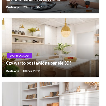
Redakcja
22 lutego, 2026
DOM I OGRÓD
Czy warto postawić na panele 3D?
Redakcja
13 lipca, 2022