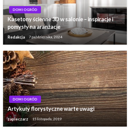
DOM I OGRÓD
Kasetony ścienne 3D w salonie – inspiracje i
pomysły na aranżacje
Redakcja
7 października, 2024
DOM I OGRÓD
Artykuły florystyczne warte uwagi
zapleczarz
15 listopada, 2019