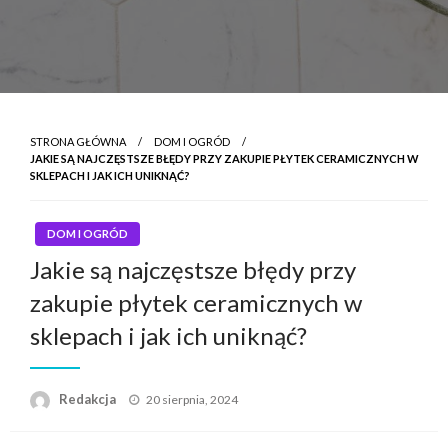
STRONA GŁÓWNA
DOM I OGRÓD
JAKIE SĄ NAJCZĘSTSZE BŁĘDY PRZY ZAKUPIE PŁYTEK CERAMICZNYCH W
SKLEPACH I JAK ICH UNIKNĄĆ?
DOM I OGRÓD
Jakie są najczęstsze błędy przy
zakupie płytek ceramicznych w
sklepach i jak ich uniknąć?
Napisano
Redakcja
20 sierpnia, 2024