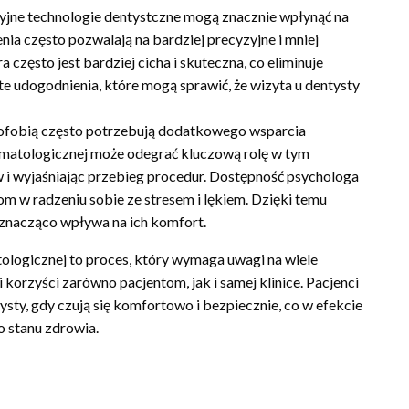
yjne technologie dentystczne mogą znacznie wpłynąć na
ia często pozwalają na bardziej precyzyjne i mniej
zęsto jest bardziej cicha i skuteczna, co eliminuje
te udogodnienia, które mogą sprawić, że wizyta u dentysty
ntofobią często potrzebują dodatkowego wsparcia
tomatologicznej może odegrać kluczową rolę w tym
w i wyjaśniając przebieg procedur. Dostępność psychologa
m w radzeniu sobie ze stresem i lękiem. Dzięki temu
co znacząco wpływa na ich komfort.
logicznej to proces, który wymaga uwagi na wiele
 korzyści zarówno pacjentom, jak i samej klinice. Pacjenci
ysty, gdy czują się komfortowo i bezpiecznie, co w efekcie
o stanu zdrowia.