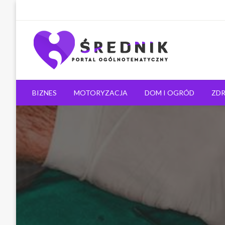
Ogólnotematyczny portal informacyjny
Średnik.pl
BIZNES
MOTORYZACJA
DOM I OGRÓD
ZDR