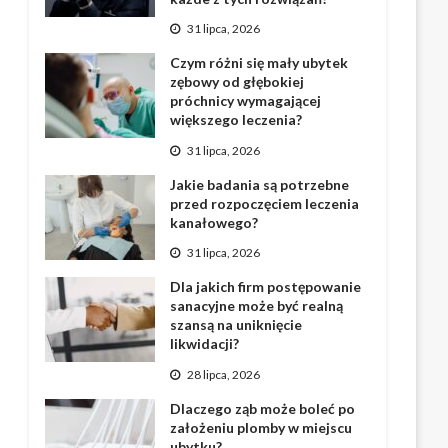
31 lipca, 2026
Czym różni się mały ubytek
zębowy od głębokiej
próchnicy wymagającej
większego leczenia?
31 lipca, 2026
Jakie badania są potrzebne
przed rozpoczęciem leczenia
kanałowego?
31 lipca, 2026
Dla jakich firm postępowanie
sanacyjne może być realną
szansą na uniknięcie
likwidacji?
28 lipca, 2026
Dlaczego ząb może boleć po
założeniu plomby w miejscu
ubytku?