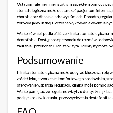
Ostatnim, ale nie mniej istotnym aspektem pomocy pacje
stomatologiczna może dostarczać pacjentom informacji 
chorób oraz dbania o zdrowy uśmiech. Ponadto, regular
zdrowia jamy ustnej i wczesne wykrywanie ewentualny
Warto również podkreślić, że klinika stomatologiczna
dentofobią. Dostępność personelu do rozmów i odpow
zaufania i przekonaniu ich, że wizyta u dentysty może
Podsumowanie
Klinika stomatologiczna może odegrać kluczową rolę 
źródeł lęku, stworzenie komfortowego środowiska, stos
oferowanie wsparcia i edukacji, klinika może pomóc p
Warto pamiętać, że regularne wizyty u dentysty są kluc
podjąć kroki w kierunku przezwyciężenia dentofobii i c
FAQ