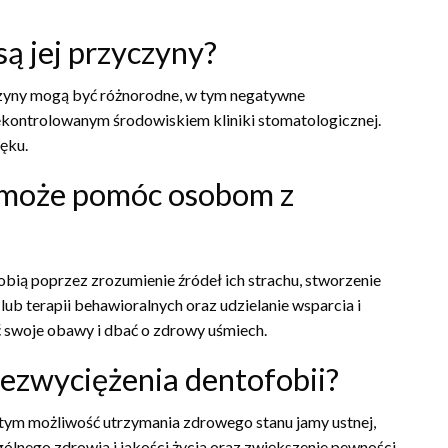
są jej przyczyny?
yczyny mogą być różnorodne, w tym negatywne
iekontrolowanym środowiskiem kliniki stomatologicznej.
ęku.
a może pomóc osobom z
ią poprzez zrozumienie źródeł ich strachu, stworzenie
b terapii behawioralnych oraz udzielanie wsparcia i
ć swoje obawy i dbać o zdrowy uśmiech.
zezwyciężenia dentofobii?
w tym możliwość utrzymania zdrowego stanu jamy ustnej,
lnego zdrowia i jakości życia oraz zwiększenie pewności