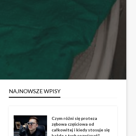
NAJNOWSZE WPISY
Czym różni się proteza
zębowa częściowa od
całkowitej i kiedy stosuje się
każde z tych rozwiązań?