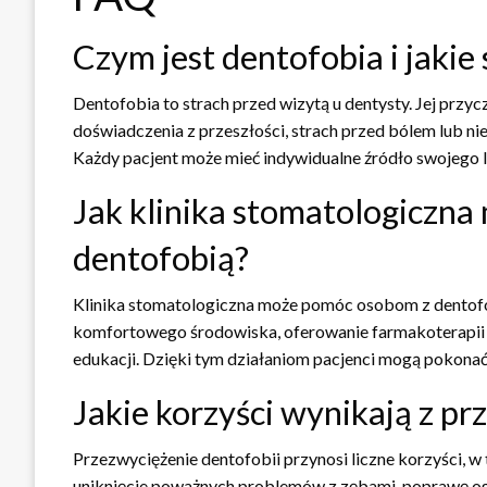
Czym jest dentofobia i jakie 
Dentofobia to strach przed wizytą u dentysty. Jej prz
doświadczenia z przeszłości, strach przed bólem lub n
Każdy pacjent może mieć indywidualne źródło swojego l
Jak klinika stomatologiczn
dentofobią?
Klinika stomatologiczna może pomóc osobom z dentofob
komfortowego środowiska, oferowanie farmakoterapii lu
edukacji. Dzięki tym działaniom pacjenci mogą pokona
Jakie korzyści wynikają z pr
Przezwyciężenie dentofobii przynosi liczne korzyści, 
uniknięcie poważnych problemów z zębami, poprawę ogó