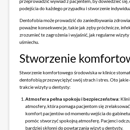
przeprowadzić wywiad z pacjentem, by dowiedzieć się, 
podejścia do każdego przypadku i stworzenie indywidu
Dentofobia może prowadzić do zaniedbywania zdrowia j
poważne konsekwencje, takie jak zęby próchnicze, infe
zrozumieć te zagrożenia i wyjaśnić, jak regularne wizy
uśmiechu.
Stworzenie komforto
Stworzenie komfortowego środowiska w klinice stomat
dentofobią przezwyciężyć swój strach i stres. Oto jaki
trakcie wizyty u dentysty:
Atmosfera pełna spokoju i bezpieczeństwa
: Kli
atmosfery, która pomaga pacjentom się zrelaksować
komfort pacjentów od momentu wejścia do gabinetu.
pomóc stworzyć spokojną atmosferę. Pacjenci odczu
bardziej skłonni do powtarzania wizyt u dentysty.