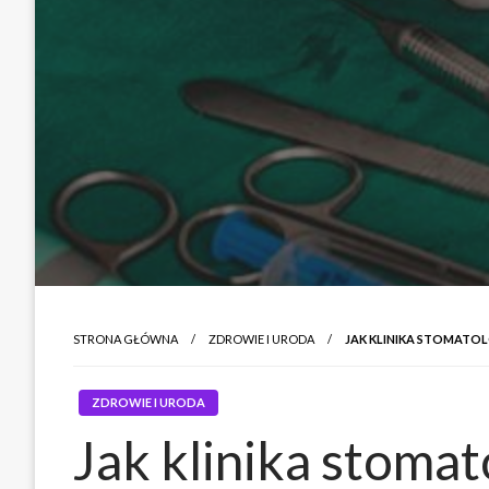
STRONA GŁÓWNA
ZDROWIE I URODA
JAK KLINIKA STOMATO
ZDROWIE I URODA
Jak klinika stoma