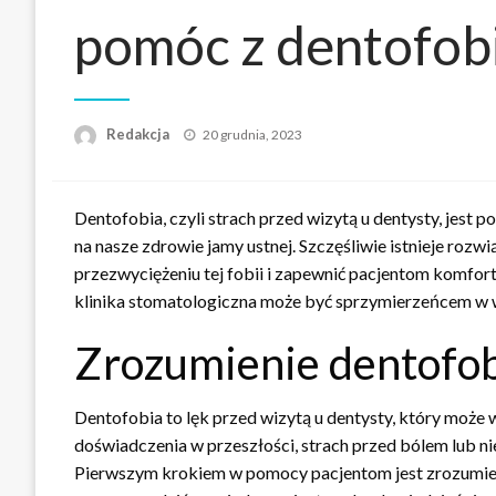
pomóc z dentofob
Napisano
Redakcja
20 grudnia, 2023
Dentofobia, czyli strach przed wizytą u dentysty, je
na nasze zdrowie jamy ustnej. Szczęśliwie istnieje roz
przezwyciężeniu tej fobii i zapewnić pacjentom komfor
klinika stomatologiczna może być sprzymierzeńcem w w
Zrozumienie dentofob
Dentofobia to lęk przed wizytą u dentysty, który może 
doświadczenia w przeszłości, strach przed bólem lub n
Pierwszym krokiem w pomocy pacjentom jest zrozumieni