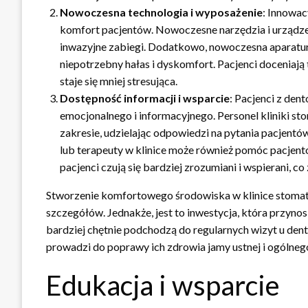
Nowoczesna technologia i wyposażenie
: Innowac
komfort pacjentów. Nowoczesne narzędzia i urządzen
inwazyjne zabiegi. Dodatkowo, nowoczesna aparatura c
niepotrzebny hałas i dyskomfort. Pacjenci doceniają 
staje się mniej stresująca.
Dostępność informacji i wsparcie
: Pacjenci z de
emocjonalnego i informacyjnego. Personel kliniki s
zakresie, udzielając odpowiedzi na pytania pacjentó
lub terapeuty w klinice może również pomóc pacjento
pacjenci czują się bardziej zrozumiani i wspierani, 
Stworzenie komfortowego środowiska w klinice stomato
szczegółów. Jednakże, jest to inwestycja, która przynosi
bardziej chętnie podchodzą do regularnych wizyt u dent
prowadzi do poprawy ich zdrowia jamy ustnej i ogólneg
Edukacja i wsparcie