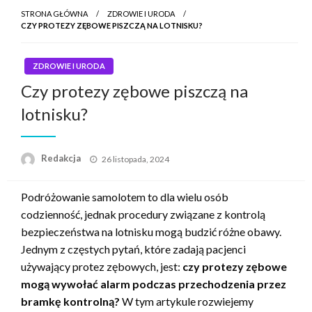
STRONA GŁÓWNA
ZDROWIE I URODA
CZY PROTEZY ZĘBOWE PISZCZĄ NA LOTNISKU?
ZDROWIE I URODA
Czy protezy zębowe piszczą na
lotnisku?
Napisano
Redakcja
26 listopada, 2024
Podróżowanie samolotem to dla wielu osób
codzienność, jednak procedury związane z kontrolą
bezpieczeństwa na lotnisku mogą budzić różne obawy.
Jednym z częstych pytań, które zadają pacjenci
używający protez zębowych, jest:
czy protezy zębowe
mogą wywołać alarm podczas przechodzenia przez
bramkę kontrolną?
W tym artykule rozwiejemy