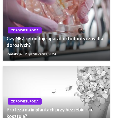
ZDROWIE I URODA
Czy NFZ refunduje aparat ortodontyczny dla
dorosłych?
Redakcja
23 października, 2024
ZDROWIE I URODA
Proteza na implantach przy bezzębiu – ile
kosztuje?