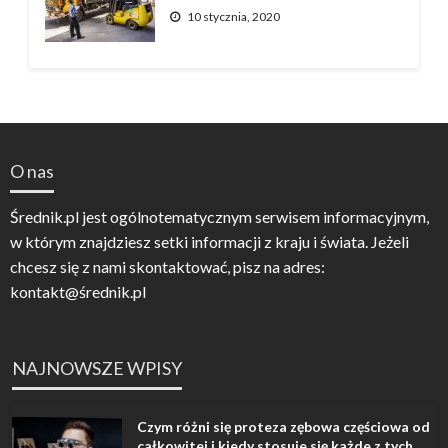
10 stycznia, 2020
O nas
Średnik.pl jest ogólnotematycznym serwisem informacyjnym,
w którym znajdziesz setki informacji z kraju i świata. Jeżeli
chcesz się z nami skontaktować, pisz na adres:
kontakt@średnik.pl
NAJNOWSZE WPISY
Czym różni się proteza zębowa częściowa od
całkowitej i kiedy stosuje się każde z tych