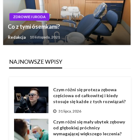
ZDROWIE I URODA
Co z tymi ósemkami?
Redakcja
10 listopada, 2021
NAJNOWSZE WPISY
Czym różni się proteza zębowa
częściowa od całkowitej i kiedy
stosuje się każde z tych rozwiązań?
31 lipca, 2026
Czym różni się mały ubytek zębowy
od głębokiej próchnicy
wymagającej większego leczenia?