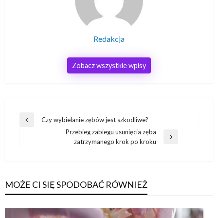
Redakcja
Zobacz wszystkie wpisy
Nawigacja
Czy wybielanie zębów jest szkodliwe?
Poprzedni
wpisu
Przebieg zabiegu usunięcia zęba
wpis
Następny
zatrzymanego krok po kroku
wpis
MOŻE CI SIĘ SPODOBAĆ RÓWNIEŻ