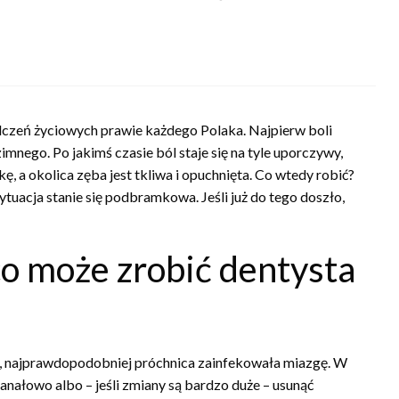
dczeń życiowych prawie każdego Polaka. Najpierw boli
imnego. Po jakimś czasie ból staje się na tyle uporczywy,
ę, a okolica zęba jest tkliwa i opuchnięta. Co wtedy robić?
tuacja stanie się podbramkowa. Jeśli już do tego doszło,
o może zrobić dentysta
e, najprawdopodobniej próchnica zainfekowała miazgę. W
anałowo albo – jeśli zmiany są bardzo duże – usunąć