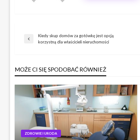
Kiedy skup domów za gotówkę jest opcją
Nawigacja
Poprzedni
korzystną dla właścicieli nieruchomości
wpis
wpisu
MOŻE CI SIĘ SPODOBAĆ RÓWNIEŻ
ZDROWIE I URODA