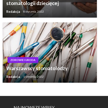
stomatologii dziecięcej
Redakcja
8 stycznia, 2022
ZDROWIE I URODA
Warszawscy stomatolodzy
Redakcja
1 sierpnia, 2022
NAJNOWSZE WPISY