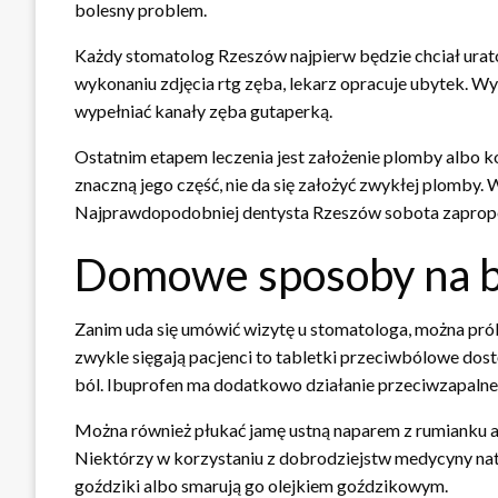
bolesny problem.
Każdy stomatolog Rzeszów najpierw będzie chciał urat
wykonaniu zdjęcia rtg zęba, lekarz opracuje ubytek. Wy
wypełniać kanały zęba gutaperką.
Ostatnim etapem leczenia jest założenie plomby albo k
znaczną jego część, nie da się założyć zwykłej plomby
Najprawdopodobniej dentysta Rzeszów sobota zapropon
Domowe sposoby na b
Zanim uda się umówić wizytę u stomatologa, można pr
zwykle sięgają pacjenci to tabletki przeciwbólowe dos
ból. Ibuprofen ma dodatkowo działanie przeciwzapalne,
Można również płukać jamę ustną naparem z rumianku al
Niektórzy w korzystaniu z dobrodziejstw medycyny natur
goździki albo smarują go olejkiem goździkowym.