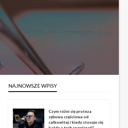
NAJNOWSZE WPISY
Czym różni się proteza
zębowa częściowa od
całkowitej i kiedy stosuje się
każde z tych rozwiązań?