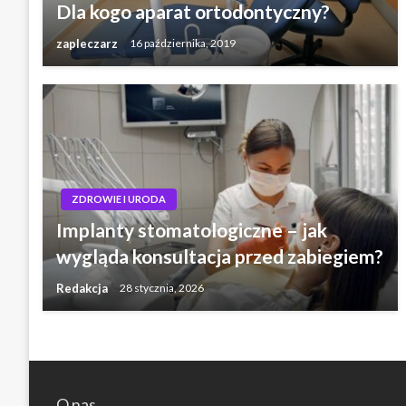
Dla kogo aparat ortodontyczny?
zapleczarz
16 października, 2019
ZDROWIE I URODA
Implanty stomatologiczne – jak
wygląda konsultacja przed zabiegiem?
Redakcja
28 stycznia, 2026
O nas