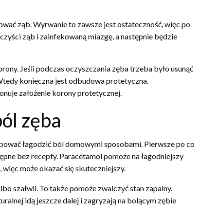
ować ząb. Wyrwanie to zawsze jest ostateczność, więc po
czyści ząb i zainfekowaną miazgę, a następnie będzie
orony. Jeśli podczas oczyszczania zęba trzeba było usunąć
. Wtedy konieczna jest odbudowa protetyczna.
uje założenie korony protetycznej.
ól zęba
óbować łagodzić ból domowymi sposobami. Pierwsze po co
tępne bez recepty. Paracetamol pomoże na łagodniejszy
 więc może okazać się skuteczniejszy.
bo szałwii. To także pomoże zwalczyć stan zapalny.
alnej idą jeszcze dalej i zagryzają na bolącym zębie