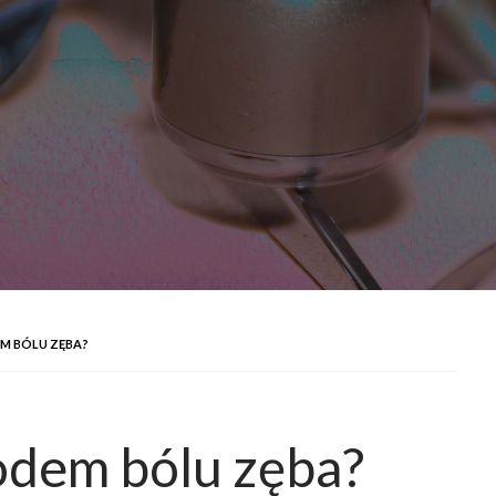
M BÓLU ZĘBA?
dem bólu zęba?