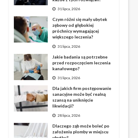
31 lipca, 2026
Czym różni się mały ubytek
zębowy od głębokiej
próchnicy wymagającej
większego leczenia?
31 lipca, 2026
Jakie badania są potrzebne
przed rozpoczęciem leczenia
kanałowego?
31 lipca, 2026
Dla jakich firm postępowanie
sanacyjne może być realną
szansą na uniknięcie
likwidacji?
28 lipca, 2026
Dlaczego ząb może boleć po
założeniu plomby w miejscu
ubytku?