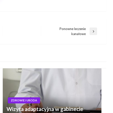
Ponowne leczenie
Następny
kanałowe
wpis
ZDROWIE I URODA
Wizyta adaptacyjna w gabinecie