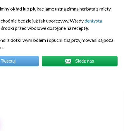
mny okład lub płukać jamę ustną zimną herbatą z mięty.
 choć nie będzie już tak uporczywy. Wtedy
dentysta
 środki przeciwbólowe dostępne na receptę.
ci z dotkliwym bólem i opuchlizną przyjmowani są poza
u.
Tweetuj
Śledź nas