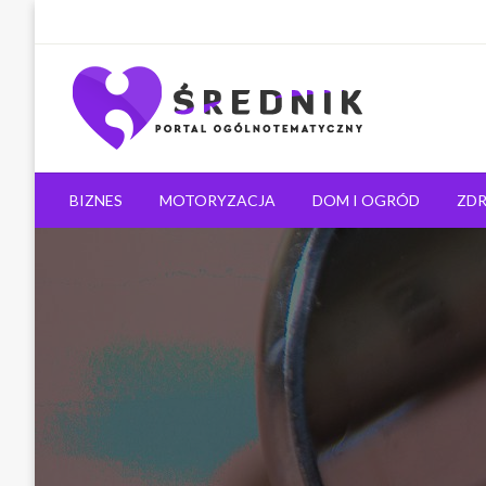
Ogólnotematyczny portal informacyjny
Średnik.pl
BIZNES
MOTORYZACJA
DOM I OGRÓD
ZDR