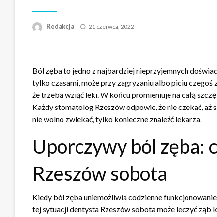
Napisano
Redakcja
21 czerwca, 2022
Ból zęba to jedno z najbardziej nieprzyjemnych doświa
tylko czasami, może przy zagryzaniu albo piciu czegoś z
że trzeba wziąć leki. W końcu promieniuje na całą szczęk
Każdy stomatolog Rzeszów odpowie, że nie czekać, aż sy
nie wolno zwlekać, tylko konieczne znaleźć lekarza.
Uporczywy ból zęba: c
Rzeszów sobota
Kiedy ból zęba uniemożliwia codzienne funkcjonowani
tej sytuacji dentysta Rzeszów sobota może leczyć ząb k