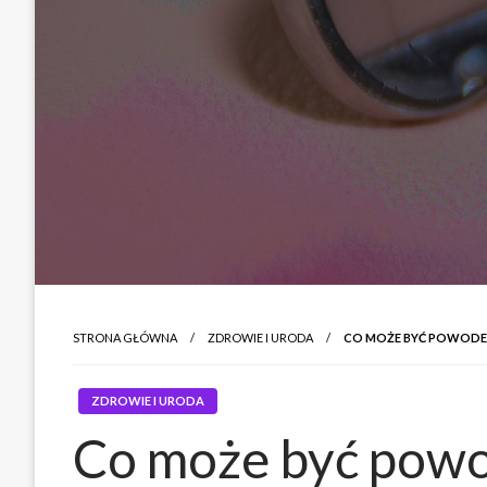
STRONA GŁÓWNA
ZDROWIE I URODA
CO MOŻE BYĆ POWODE
ZDROWIE I URODA
Co może być powo