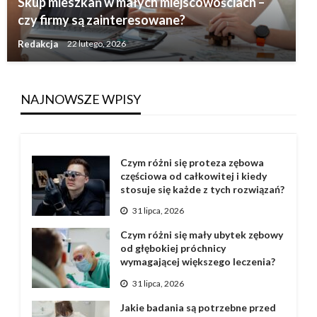
Skup mieszkań w małych miejscowościach –
czy firmy są zainteresowane?
Redakcja
22 lutego, 2026
NAJNOWSZE WPISY
Czym różni się proteza zębowa
częściowa od całkowitej i kiedy
stosuje się każde z tych rozwiązań?
31 lipca, 2026
Czym różni się mały ubytek zębowy
od głębokiej próchnicy
wymagającej większego leczenia?
31 lipca, 2026
Jakie badania są potrzebne przed