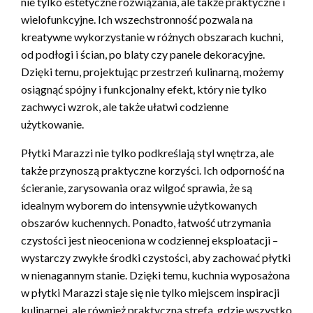
nie tylko estetyczne rozwiązania, ale także praktyczne i
wielofunkcyjne. Ich wszechstronność pozwala na
kreatywne wykorzystanie w różnych obszarach kuchni,
od podłogi i ścian, po blaty czy panele dekoracyjne.
Dzięki temu, projektując przestrzeń kulinarną, możemy
osiągnąć spójny i funkcjonalny efekt, który nie tylko
zachwyci wzrok, ale także ułatwi codzienne
użytkowanie.
Płytki Marazzi nie tylko podkreślają styl wnętrza, ale
także przynoszą praktyczne korzyści. Ich odporność na
ścieranie, zarysowania oraz wilgoć sprawia, że są
idealnym wyborem do intensywnie użytkowanych
obszarów kuchennych. Ponadto, łatwość utrzymania
czystości jest nieoceniona w codziennej eksploatacji –
wystarczy zwykłe środki czystości, aby zachować płytki
w nienagannym stanie. Dzięki temu, kuchnia wyposażona
w płytki Marazzi staje się nie tylko miejscem inspiracji
kulinarnej, ale również praktyczną strefą, gdzie wszystko