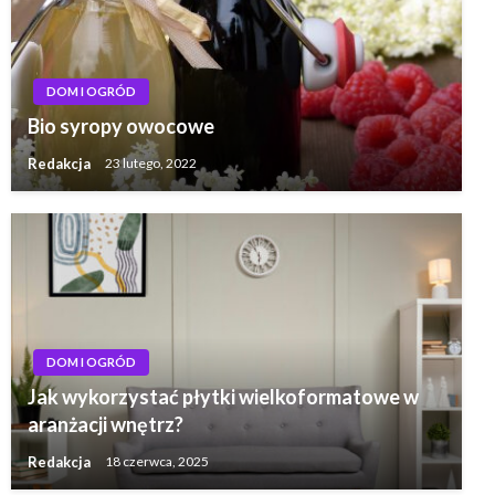
DOM I OGRÓD
Bio syropy owocowe
Redakcja
23 lutego, 2022
DOM I OGRÓD
Jak wykorzystać płytki wielkoformatowe w
aranżacji wnętrz?
Redakcja
18 czerwca, 2025