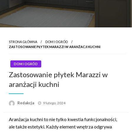
STRONA GŁÓWNA
DOM I OGRÓD
ZASTOSOWANIE PŁYTEK MARAZZI W ARANŻACJI KUCHNI
DOM I OGRÓD
Zastosowanie płytek Marazzi w
aranżacji kuchni
Napisano
Redakcja
9 lutego, 2024
Aranżacja kuchni to nie tylko kwestia funkcjonalności,
ale także estetyki. Każdy element wnętrza odgrywa