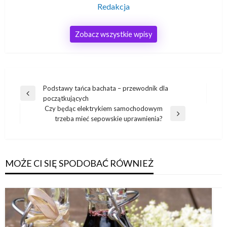
Redakcja
Zobacz wszystkie wpisy
Nawigacja
Podstawy tańca bachata – przewodnik dla
Poprzedni
początkujących
wpisu
wpis
Czy będąc elektrykiem samochodowym
Następny
trzeba mieć sepowskie uprawnienia?
wpis
MOŻE CI SIĘ SPODOBAĆ RÓWNIEŻ