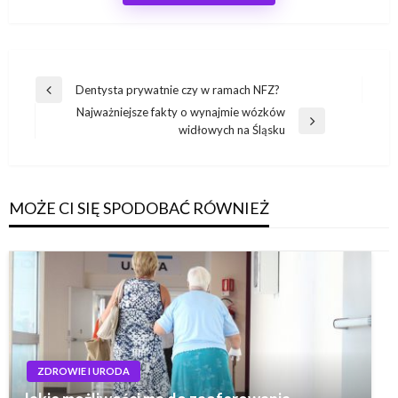
Nawigacja
Dentysta prywatnie czy w ramach NFZ?
Poprzedni
wpisu
Najważniejsze fakty o wynajmie wózków
wpis
Następny
widłowych na Śląsku
wpis
MOŻE CI SIĘ SPODOBAĆ RÓWNIEŻ
ZDROWIE I URODA