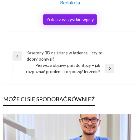
Redakcja
Zobacz wszystkie wpisy
Nawigacja
Kasetony 3D na ścianę w łazience – czy to
Poprzedni
dobry pomysł?
wpisu
wpis
Pierwsze objawy paradontozy – jak
Następny
rozpoznać problem i rozpocząć leczenie?
wpis
MOŻE CI SIĘ SPODOBAĆ RÓWNIEŻ