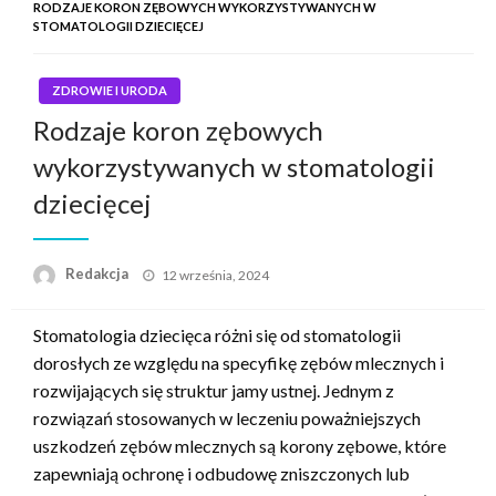
RODZAJE KORON ZĘBOWYCH WYKORZYSTYWANYCH W
STOMATOLOGII DZIECIĘCEJ
ZDROWIE I URODA
Rodzaje koron zębowych
wykorzystywanych w stomatologii
dziecięcej
Napisano
Redakcja
12 września, 2024
Stomatologia dziecięca różni się od stomatologii
dorosłych ze względu na specyfikę zębów mlecznych i
rozwijających się struktur jamy ustnej. Jednym z
rozwiązań stosowanych w leczeniu poważniejszych
uszkodzeń zębów mlecznych są korony zębowe, które
zapewniają ochronę i odbudowę zniszczonych lub