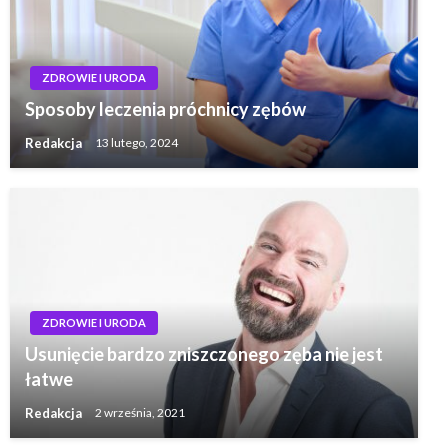
ZDROWIE I URODA
Sposoby leczenia próchnicy zębów
Redakcja
13 lutego, 2024
ZDROWIE I URODA
Usunięcie bardzo zniszczonego zęba nie jest
łatwe
Redakcja
2 września, 2021