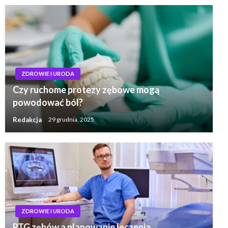
ZDROWIE I URODA
Czy ruchome protezy zębowe mogą
powodować ból?
Redakcja
29 grudnia, 2025
ZDROWIE I URODA
RTG zębów a planowanie leczenia