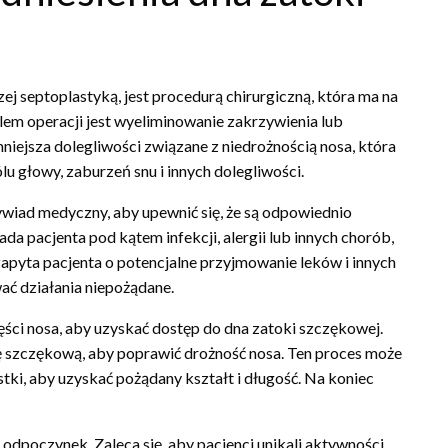
ej septoplastyką, jest procedurą chirurgiczną, która ma na
m operacji jest wyeliminowanie zakrzywienia lub
mniejsza dolegliwości związane z niedrożnością nosa, która
 głowy, zaburzeń snu i innych dolegliwości.
wiad medyczny, aby upewnić się, że są odpowiednio
a pacjenta pod kątem infekcji, alergii lub innych chorób,
apyta pacjenta o potencjalne przyjmowanie leków i innych
ać działania niepożądane.
ęści nosa, aby uzyskać dostęp do dna zatoki szczękowej.
kę szczękową, aby poprawić drożność nosa. Ten proces może
ki, aby uzyskać pożądany kształt i długość. Na koniec
 odpoczynek. Zaleca się, aby pacjenci unikali aktywności