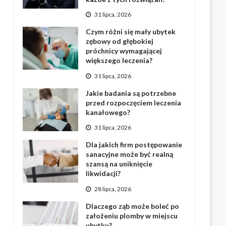
31 lipca, 2026
Czym różni się mały ubytek
zębowy od głębokiej
próchnicy wymagającej
większego leczenia?
31 lipca, 2026
Jakie badania są potrzebne
przed rozpoczęciem leczenia
kanałowego?
31 lipca, 2026
Dla jakich firm postępowanie
sanacyjne może być realną
szansą na uniknięcie
likwidacji?
28 lipca, 2026
Dlaczego ząb może boleć po
założeniu plomby w miejscu
ubytku?