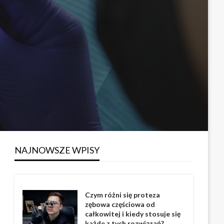
NAJNOWSZE WPISY
Czym różni się proteza
zębowa częściowa od
całkowitej i kiedy stosuje się
każde z tych rozwiązań?