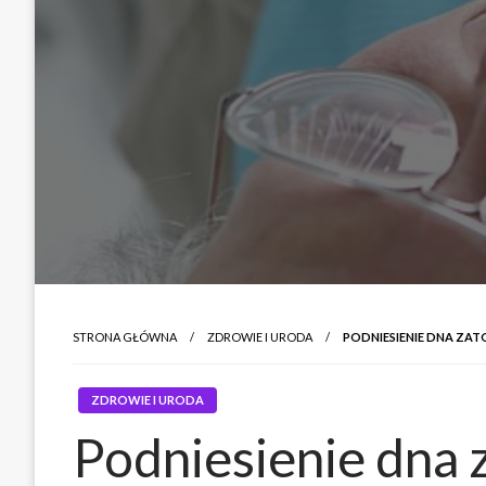
STRONA GŁÓWNA
ZDROWIE I URODA
PODNIESIENIE DNA ZAT
ZDROWIE I URODA
Podniesienie dna 