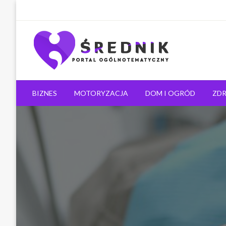
Ogólnotematyczny portal informacyjny
Średnik.pl
BIZNES
MOTORYZACJA
DOM I OGRÓD
ZDR