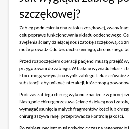
szczękowej?
Zabieg podniesienia dna zatoki szczękowej, zwany inacz
celu poprawę funkcjonowania układu oddechowego. Cele
zwężenia ściany dzielącej nos i zatokę szczękową, co z
może prowadzić do bezdechu sennego, chronicznego bólu
Przed rozpoczęciem operacji pacjenci muszą przejść wy
przygotowani do zabiegu. W trakcie wywiadu lekarz zbad
które mogą wpłynąć na wynik zabiegu. Lekarz również z
substancji, aby uniknąć interakcji, które mogą powodow
Podczas zabiegu chirurg wykonuje nacięcie w górnej cz
Następnie chirurg przesuwa ścianę dzielącą nos i zato
wymagać usunięcia małych fragmentów kości lub chrząst
chirurg zszywa ranę i przeprowadza kontrolę jakości.
Po zabiegu pacjent musi poświęcić czas na regenerację i