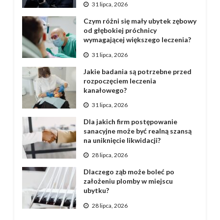
31 lipca, 2026
Czym różni się mały ubytek zębowy
od głębokiej próchnicy
wymagającej większego leczenia?
31 lipca, 2026
Jakie badania są potrzebne przed
rozpoczęciem leczenia
kanałowego?
31 lipca, 2026
Dla jakich firm postępowanie
sanacyjne może być realną szansą
na uniknięcie likwidacji?
28 lipca, 2026
Dlaczego ząb może boleć po
założeniu plomby w miejscu
ubytku?
28 lipca, 2026