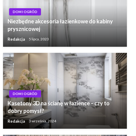
DOM I OGRÓD
Niezbędne akcesoria łazienkowe do kabiny
prysznicowej
Redakcja
5 lipca, 2023
DOM I OGRÓD
Kasetony 3D na ścianę w łazience – czy to
dobry pomysł?
Redakcja
3 września, 2024