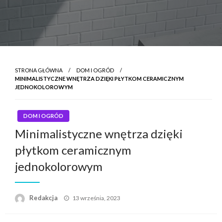
STRONA GŁÓWNA
DOM I OGRÓD
MINIMALISTYCZNE WNĘTRZA DZIĘKI PŁYTKOM CERAMICZNYM
JEDNOKOLOROWYM
DOM I OGRÓD
Minimalistyczne wnętrza dzięki
płytkom ceramicznym
jednokolorowym
Napisano
Redakcja
13 września, 2023