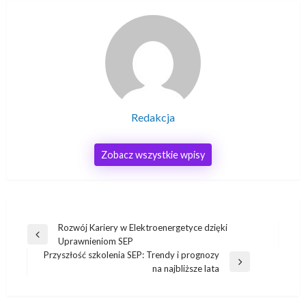
Redakcja
Zobacz wszystkie wpisy
Nawigacja
Rozwój Kariery w Elektroenergetyce dzięki
Poprzedni
Uprawnieniom SEP
wpisu
wpis
Przyszłość szkolenia SEP: Trendy i prognozy
Następny
na najbliższe lata
wpis