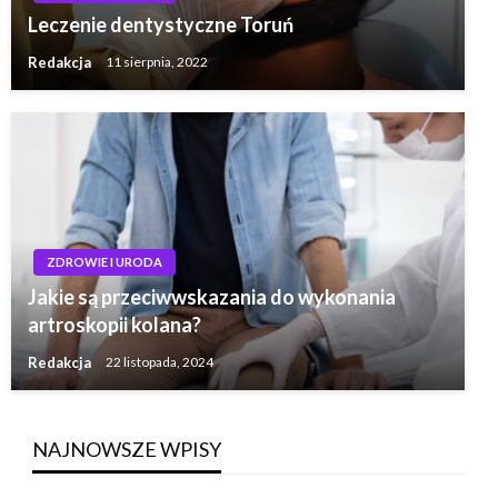
Leczenie dentystyczne Toruń
Redakcja
11 sierpnia, 2022
ZDROWIE I URODA
Jakie są przeciwwskazania do wykonania
artroskopii kolana?
Redakcja
22 listopada, 2024
NAJNOWSZE WPISY