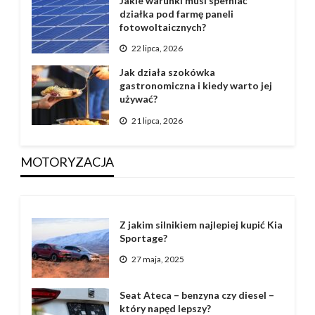
Jakie warunki musi spełniać
działka pod farmę paneli
fotowoltaicznych?
22 lipca, 2026
Jak działa szokówka
gastronomiczna i kiedy warto jej
używać?
21 lipca, 2026
MOTORYZACJA
Z jakim silnikiem najlepiej kupić Kia
Sportage?
27 maja, 2025
Seat Ateca – benzyna czy diesel –
który napęd lepszy?