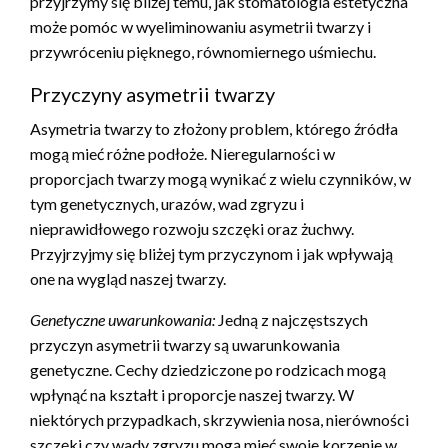
przyjrzymy się bliżej temu, jak stomatologia estetyczna
może pomóc w wyeliminowaniu asymetrii twarzy i
przywróceniu pięknego, równomiernego uśmiechu.
Przyczyny asymetrii twarzy
Asymetria twarzy to złożony problem, którego źródła
mogą mieć różne podłoże. Nieregularności w
proporcjach twarzy mogą wynikać z wielu czynników, w
tym genetycznych, urazów, wad zgryzu i
nieprawidłowego rozwoju szczęki oraz żuchwy.
Przyjrzyjmy się bliżej tym przyczynom i jak wpływają
one na wygląd naszej twarzy.
Genetyczne uwarunkowania:
Jedną z najczęstszych
przyczyn asymetrii twarzy są uwarunkowania
genetyczne. Cechy dziedziczone po rodzicach mogą
wpłynąć na kształt i proporcje naszej twarzy. W
niektórych przypadkach, skrzywienia nosa, nierówności
szczęki czy wady zgryzu mogą mieć swoje korzenie w