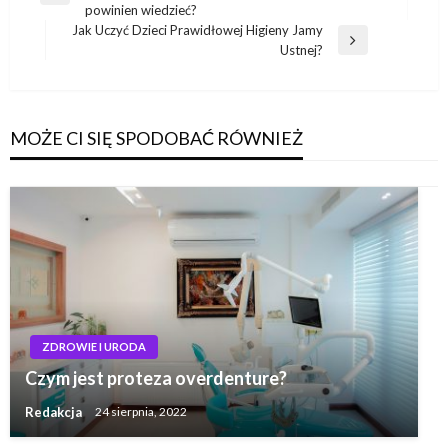
wpisu
powinien wiedzieć?
wpis
Jak Uczyć Dzieci Prawidłowej Higieny Jamy
Następny
Ustnej?
wpis
MOŻE CI SIĘ SPODOBAĆ RÓWNIEŻ
ZDROWIE I URODA
Czym jest proteza overdenture?
Redakcja
24 sierpnia, 2022