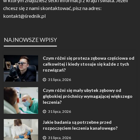
w którym znajdziesz setki informacji z kraju i świata. Jeżeli
chcesz się z nami skontaktować, pisz na adres:
kontakt@średnik.pl
NAJNOWSZE WPISY
Czym różni się proteza zębowa częściowa od
całkowitej i kiedy stosuje się każde z tych
rozwiązań?
31 lipca, 2026
Czym różni się mały ubytek zębowy od
głębokiej próchnicy wymagającej większego
leczenia?
31 lipca, 2026
Jakie badania są potrzebne przed
rozpoczęciem leczenia kanałowego?
31 lipca, 2026