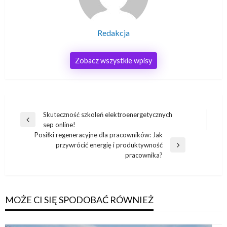
Redakcja
Zobacz wszystkie wpisy
Nawigacja
Skuteczność szkoleń elektroenergetycznych
Poprzedni
sep online!
wpisu
wpis
Posiłki regeneracyjne dla pracowników: Jak
przywrócić energię i produktywność
Następny
pracownika?
wpis
MOŻE CI SIĘ SPODOBAĆ RÓWNIEŻ