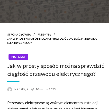
STRONA GŁÓWNA
PRZEMYSŁ
JAK W PROSTY SPOSÓB MOŻNA SPRAWDZIĆ CIĄGŁOŚĆ PRZEWODU
ELEKTRYCZNEGO?
PRZEMYSŁ
Jak w prosty sposób można sprawdzić
ciągłość przewodu elektrycznego?
Napisano
Redakcja
10 marca, 2023
Przewody elektryczne są ważnym elementem instalacji
elektrycznej, a ich prawidłowe działanie jest kluczowe