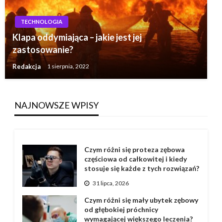
TECHNOLOGIA
Klapa oddymiająca – jakie jest jej
zastosowanie?
Redakcja
1 sierpnia, 2022
NAJNOWSZE WPISY
Czym różni się proteza zębowa
częściowa od całkowitej i kiedy
stosuje się każde z tych rozwiązań?
31 lipca, 2026
Czym różni się mały ubytek zębowy
od głębokiej próchnicy
wymagającej większego leczenia?