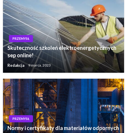
PRZEMYSŁ
Skuteczność szkoleń elektroenergetycznych
sep online!
Redakcja
9 marca, 2023
PRZEMYSŁ
Normy i certyfikaty dla materiałów odpornych