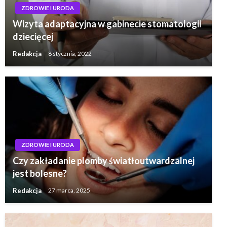
ZDROWIE I URODA
Wizyta adaptacyjna w gabinecie stomatologii
dziecięcej
Redakcja
8 stycznia, 2022
ZDROWIE I URODA
Czy zakładanie plomby światłoutwardzalnej
jest bolesne?
Redakcja
27 marca, 2025