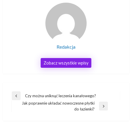
Redakcja
Zobacz wszystkie wpisy
Nawigacja
Czy można uniknąć leczenia kanałowego?
Poprzedni
wpisu
Jak poprawnie układać nowoczesne płytki
wpis
Następny
do łazienki?
wpis