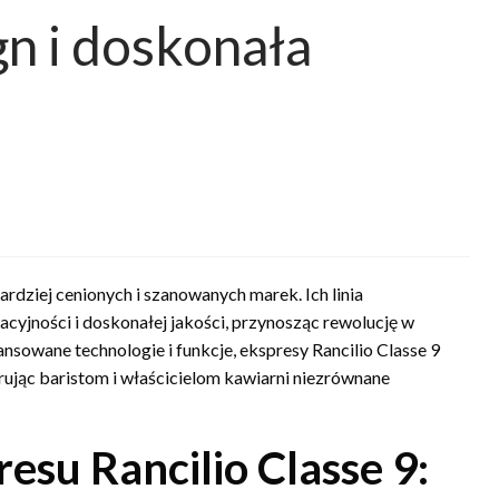
n i doskonała
ardziej cenionych i szanowanych marek. Ich linia
yjności i doskonałej jakości, przynosząc rewolucję w
owane technologie i funkcje, ekspresy Rancilio Classe 9
rując baristom i właścicielom kawiarni niezrównane
esu Rancilio Classe 9: