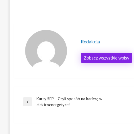
Redakcja
Zobacz wszystkie wpisy
Kursy SEP – Czyli sposób na karierę w
Nawigacja
Poprzedni
elektroenergetyce!
wpis
wpisu