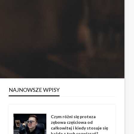
NAJNOWSZE WPISY
Czym różni się proteza
zębowa częściowa od
całkowitej i kiedy stosuje się
każde z tych rozwiązań?