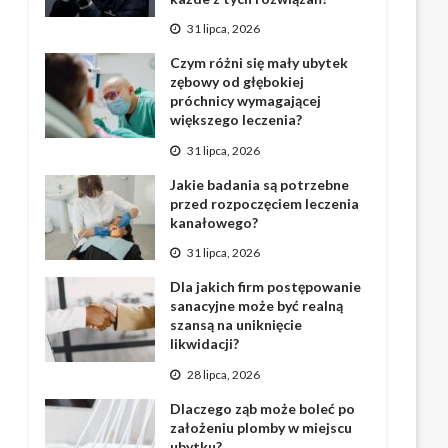
31 lipca, 2026
Czym różni się mały ubytek
zębowy od głębokiej
próchnicy wymagającej
większego leczenia?
31 lipca, 2026
Jakie badania są potrzebne
przed rozpoczęciem leczenia
kanałowego?
31 lipca, 2026
Dla jakich firm postępowanie
sanacyjne może być realną
szansą na uniknięcie
likwidacji?
28 lipca, 2026
Dlaczego ząb może boleć po
założeniu plomby w miejscu
ubytku?