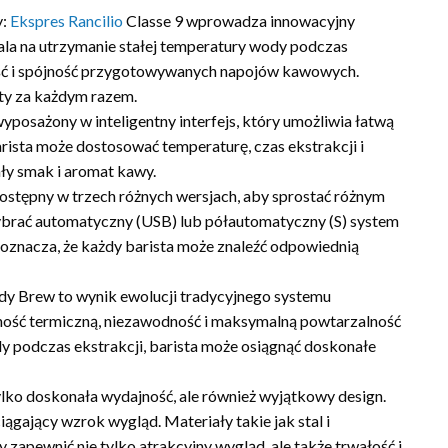
y:
Ekspres Rancilio
Classe 9 wprowadza innowacyjny
wala na utrzymanie stałej temperatury wody podczas
ość i spójność przygotowywanych napojów kawowych.
ty za każdym razem.
 wyposażony w inteligentny interfejs, który umożliwia łatwą
rista może dostosować temperaturę, czas ekstrakcji i
ały smak i aromat kawy.
 dostępny w trzech różnych wersjach, aby sprostać różnym
brać automatyczny (USB) lub półautomatyczny (S) system
o oznacza, że każdy barista może znaleźć odpowiednią
ady Brew to wynik ewolucji tradycyjnego systemu
ność termiczną, niezawodność i maksymalną powtarzalność
dy podczas ekstrakcji, barista może osiągnąć doskonałe
tylko doskonała wydajność, ale również wyjątkowy design.
gający wzrok wygląd. Materiały takie jak stal i
zapewnić nie tylko atrakcyjny wygląd, ale także trwałość i