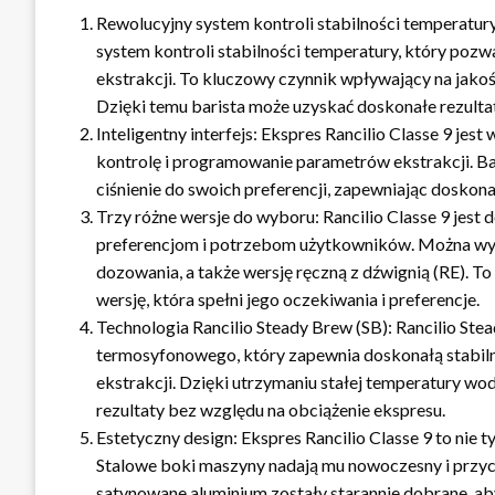
Rewolucyjny system kontroli stabilności temperatur
system kontroli stabilności temperatury, który poz
ekstrakcji. To kluczowy czynnik wpływający na jak
Dzięki temu barista może uzyskać doskonałe rezulta
Inteligentny interfejs: Ekspres Rancilio Classe 9 jest
kontrolę i programowanie parametrów ekstrakcji. Ba
ciśnienie do swoich preferencji, zapewniając doskon
Trzy różne wersje do wyboru: Rancilio Classe 9 jest
preferencjom i potrzebom użytkowników. Można wy
dozowania, a także wersję ręczną z dźwignią (RE). T
wersję, która spełni jego oczekiwania i preferencje.
Technologia Rancilio Steady Brew (SB): Rancilio Ste
termosyfonowego, który zapewnia doskonałą stabil
ekstrakcji. Dzięki utrzymaniu stałej temperatury wo
rezultaty bez względu na obciążenie ekspresu.
Estetyczny design: Ekspres Rancilio Classe 9 to nie 
Stalowe boki maszyny nadają mu nowoczesny i przycią
satynowane aluminium zostały starannie dobrane, aby 