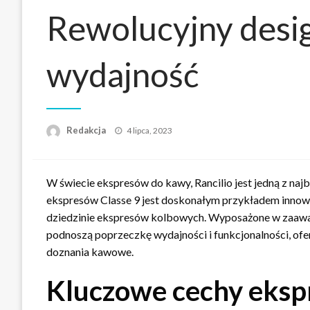
Rewolucyjny desig
wydajność
Napisano
Redakcja
4 lipca, 2023
W świecie ekspresów do kawy, Rancilio jest jedną z najb
ekspresów Classe 9 jest doskonałym przykładem innowac
dziedzinie ekspresów kolbowych. Wyposażone w zaawans
podnoszą poprzeczkę wydajności i funkcjonalności, ofe
doznania kawowe.
Kluczowe cechy ekspr