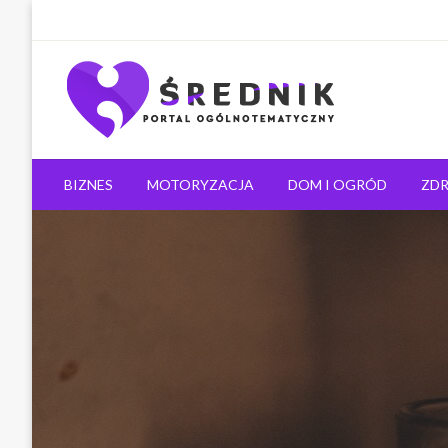
Ogólnotematyczny portal informacyjny
Średnik.pl
BIZNES
MOTORYZACJA
DOM I OGRÓD
ZDR