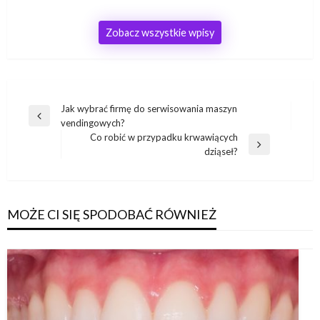
Zobacz wszystkie wpisy
Nawigacja
Jak wybrać firmę do serwisowania maszyn
Poprzedni
vendingowych?
wpisu
wpis
Co robić w przypadku krwawiących
Następny
dziąseł?
wpis
MOŻE CI SIĘ SPODOBAĆ RÓWNIEŻ