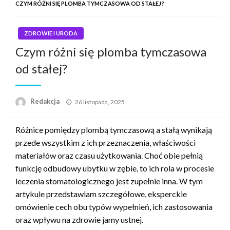
CZYM RÓŻNI SIĘ PLOMBA TYMCZASOWA OD STAŁEJ?
ZDROWIE I URODA
Czym różni się plomba tymczasowa
od stałej?
Napisano
Redakcja
26 listopada, 2025
Różnice pomiędzy plombą tymczasową a stałą wynikają
przede wszystkim z ich przeznaczenia, właściwości
materiałów oraz czasu użytkowania. Choć obie pełnią
funkcję odbudowy ubytku w zębie, to ich rola w procesie
leczenia stomatologicznego jest zupełnie inna. W tym
artykule przedstawiam szczegółowe, eksperckie
omówienie cech obu typów wypełnień, ich zastosowania
oraz wpływu na zdrowie jamy ustnej.