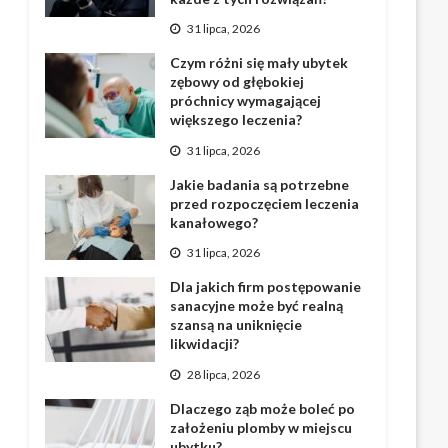
31 lipca, 2026
Czym różni się mały ubytek
zębowy od głębokiej
próchnicy wymagającej
większego leczenia?
31 lipca, 2026
Jakie badania są potrzebne
przed rozpoczęciem leczenia
kanałowego?
31 lipca, 2026
Dla jakich firm postępowanie
sanacyjne może być realną
szansą na uniknięcie
likwidacji?
28 lipca, 2026
Dlaczego ząb może boleć po
założeniu plomby w miejscu
ubytku?