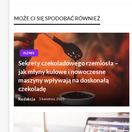
wpisu
MOŻE CI SIĘ SPODOBAĆ RÓWNIEŻ
BIZNES
Sekrety czekoladowego rzemiosła –
jak młyny kulowe i nowoczesne
maszyny wpływają na doskonałą
czekoladę
Redakcja
3 kwietnia, 2025