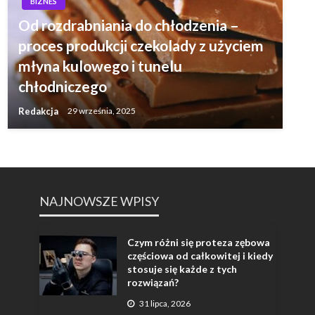
BIZNES
Od rozdrabniania do chłodzenia –
proces produkcji czekolady z użyciem
młyna kulowego i tunelu
chłodniczego
Redakcja
29 września, 2025
NAJNOWSZE WPISY
Czym różni się proteza zębowa
częściowa od całkowitej i kiedy
stosuje się każde z tych
rozwiązań?
31 lipca, 2026