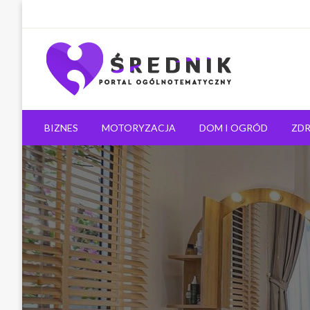
Ogólnotematyczny portal informacyjny
Średnik.pl
BIZNES
MOTORYZACJA
DOM I OGRÓD
ZDR