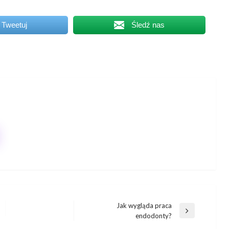
Tweetuj
Śledź nas
Jak wygląda praca
Następny
endodonty?
wpis