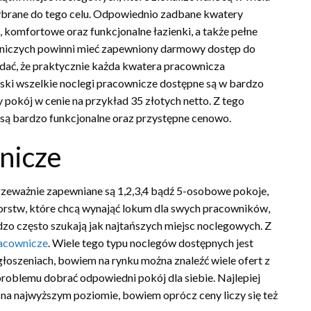
wybrane do tego celu. Odpowiednio zadbane kwatery
komfortowe oraz funkcjonalne łazienki, a także pełne
wniczych powinni mieć zapewniony darmowy dostęp do
odać, że praktycznie każda kwatera pracownicza
ski wszelkie noclegi pracownicze dostępne są w bardzo
pokój w cenie na przykład 35 złotych netto. Z tego
e są bardzo funkcjonalne oraz przystępne cenowo.
nicze
zeważnie zapewniane są 1,2,3,4 bądź 5-osobowe pokoje,
iorstw, które chcą wynająć lokum dla swych pracowników,
dzo często szukają jak najtańszych miejsc noclegowych. Z
acownicze
. Wiele tego typu noclegów dostępnych jest
głoszeniach, bowiem na rynku można znaleźć wiele ofert z
roblemu dobrać odpowiedni pokój dla siebie. Najlepiej
i na najwyższym poziomie, bowiem oprócz ceny liczy się też