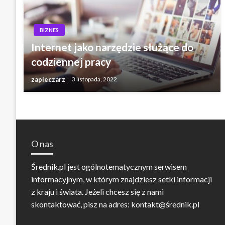
BIZNES
Internet jako narzędzie służące do
codziennej pracy
zapleczarz
3 listopada, 2022
O nas
Średnik.pl jest ogólnotematycznym serwisem
informacyjnym, w którym znajdziesz setki informacji
z kraju i świata. Jeżeli chcesz się z nami
skontaktować, pisz na adres: kontakt@średnik.pl