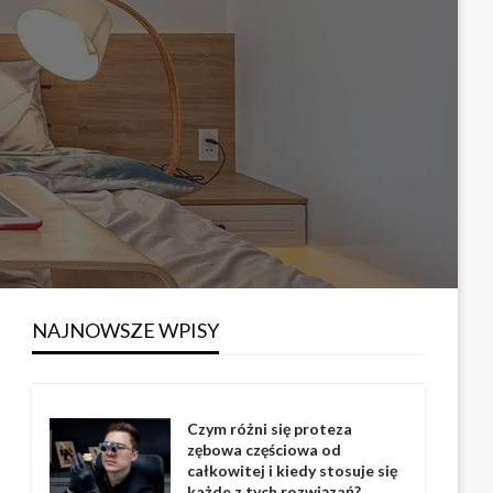
NAJNOWSZE WPISY
Czym różni się proteza
zębowa częściowa od
całkowitej i kiedy stosuje się
każde z tych rozwiązań?