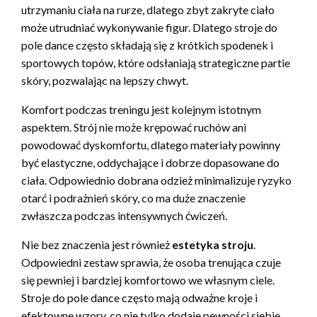
utrzymaniu ciała na rurze, dlatego zbyt zakryte ciało
może utrudniać wykonywanie figur. Dlatego stroje do
pole dance często składają się z krótkich spodenek i
sportowych topów, które odsłaniają strategiczne partie
skóry, pozwalając na lepszy chwyt.
Komfort podczas treningu jest kolejnym istotnym
aspektem. Strój nie może krępować ruchów ani
powodować dyskomfortu, dlatego materiały powinny
być elastyczne, oddychające i dobrze dopasowane do
ciała. Odpowiednio dobrana odzież minimalizuje ryzyko
otarć i podrażnień skóry, co ma duże znaczenie
zwłaszcza podczas intensywnych ćwiczeń.
Nie bez znaczenia jest również
estetyka stroju
.
Odpowiedni zestaw sprawia, że osoba trenująca czuje
się pewniej i bardziej komfortowo we własnym ciele.
Stroje do pole dance często mają odważne kroje i
efektowne wzory, co nie tylko dodaje pewności siebie,