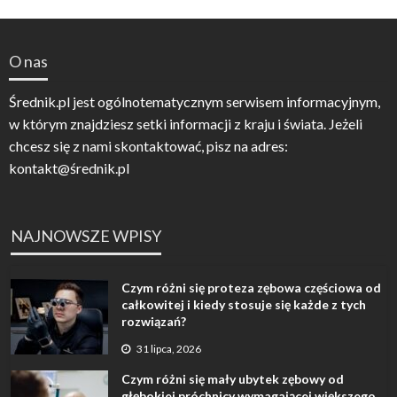
O nas
Średnik.pl jest ogólnotematycznym serwisem informacyjnym,
w którym znajdziesz setki informacji z kraju i świata. Jeżeli
chcesz się z nami skontaktować, pisz na adres:
kontakt@średnik.pl
NAJNOWSZE WPISY
Czym różni się proteza zębowa częściowa od
całkowitej i kiedy stosuje się każde z tych
rozwiązań?
31 lipca, 2026
Czym różni się mały ubytek zębowy od
głębokiej próchnicy wymagającej większego