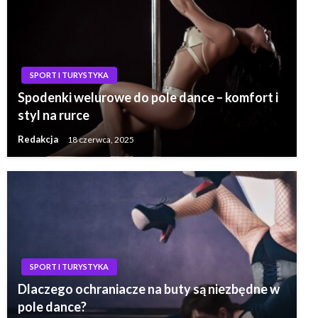
SPORT I TURYSTYKA
Spodenki welurowe do pole dance – komfort i
styl na rurce
Redakcja
18 czerwca, 2025
SPORT I TURYSTYKA
Dlaczego ochraniacze na buty są niezbędne w
pole dance?