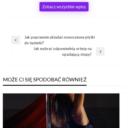
Zobacz wszystkie wpisy
Nawigacja
Jak poprawnie układać nowoczesne płytki
Poprzedni
do łazienki?
wpisu
wpis
Jak wybrać odpowiednią ortezę na
Następny
opadającą stopę?
wpis
MOŻE CI SIĘ SPODOBAĆ RÓWNIEŻ