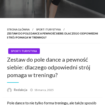
STRONA GŁÓWNA
SPORT I TURYSTYKA
ZESTAW DO POLE DANCE A PEWNOŚĆ SIEBIE: DLACZEGO ODPOWIEDNI
STRÓJ POMAGA W TRENINGU?
SPORT I TURYSTYKA
Zestaw do pole dance a pewność
siebie: dlaczego odpowiedni strój
pomaga w treningu?
Napisano
Redakcja
18 marca, 2025
Pole dance to nie tylko forma treningu, ale także sposób