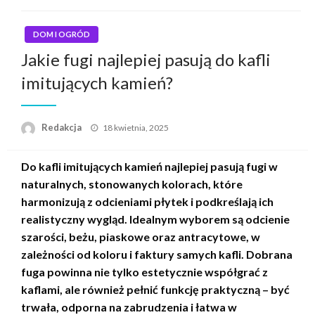
DOM I OGRÓD
Jakie fugi najlepiej pasują do kafli
imitujących kamień?
Napisano
Redakcja
18 kwietnia, 2025
Do kafli imitujących kamień najlepiej pasują fugi w
naturalnych, stonowanych kolorach, które
harmonizują z odcieniami płytek i podkreślają ich
realistyczny wygląd. Idealnym wyborem są odcienie
szarości, beżu, piaskowe oraz antracytowe, w
zależności od koloru i faktury samych kafli. Dobrana
fuga powinna nie tylko estetycznie współgrać z
kaflami, ale również pełnić funkcję praktyczną – być
trwała, odporna na zabrudzenia i łatwa w