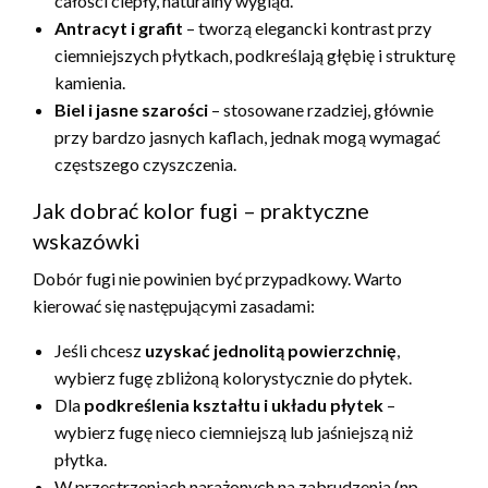
całości ciepły, naturalny wygląd.
Antracyt i grafit
– tworzą elegancki kontrast przy
ciemniejszych płytkach, podkreślają głębię i strukturę
kamienia.
Biel i jasne szarości
– stosowane rzadziej, głównie
przy bardzo jasnych kaflach, jednak mogą wymagać
częstszego czyszczenia.
Jak dobrać kolor fugi – praktyczne
wskazówki
Dobór fugi nie powinien być przypadkowy. Warto
kierować się następującymi zasadami:
Jeśli chcesz
uzyskać jednolitą powierzchnię
,
wybierz fugę zbliżoną kolorystycznie do płytek.
Dla
podkreślenia kształtu i układu płytek
–
wybierz fugę nieco ciemniejszą lub jaśniejszą niż
płytka.
W przestrzeniach narażonych na zabrudzenia (np.