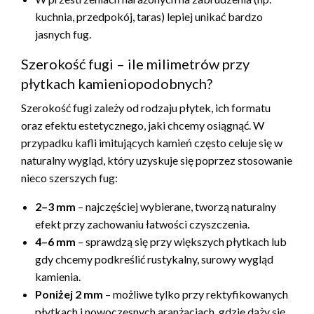
kuchnia, przedpokój, taras) lepiej unikać bardzo
jasnych fug.
Szerokość fugi – ile milimetrów przy
płytkach kamieniopodobnych?
Szerokość fugi zależy od rodzaju płytek, ich formatu
oraz efektu estetycznego, jaki chcemy osiągnąć. W
przypadku kafli imitujących kamień często celuje się w
naturalny wygląd, który uzyskuje się poprzez stosowanie
nieco szerszych fug:
2–3 mm
– najczęściej wybierane, tworzą naturalny
efekt przy zachowaniu łatwości czyszczenia.
4–6 mm
– sprawdzą się przy większych płytkach lub
gdy chcemy podkreślić rustykalny, surowy wygląd
kamienia.
Poniżej 2 mm
– możliwe tylko przy rektyfikowanych
płytkach i nowoczesnych aranżacjach, gdzie dąży się