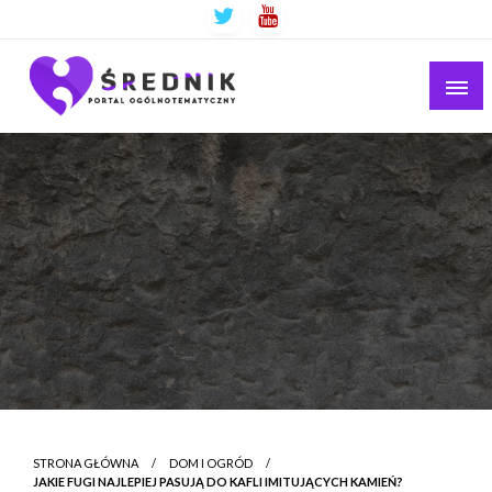
Ogólnotematyczny portal informacyjny
Średnik.pl
STRONA GŁÓWNA
DOM I OGRÓD
JAKIE FUGI NAJLEPIEJ PASUJĄ DO KAFLI IMITUJĄCYCH KAMIEŃ?