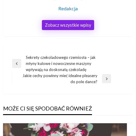
Redakcja
Zobacz wszystkie wpisy
Nawigacja
Sekrety czekoladowego rzemiosła – jak
młyny kulowe i nowoczesne maszyny
wpisu
Poprzedni
wpływają na doskonałą czekoladę
wpis
Jakie cechy powinny mieć idealne pleasery
Następny
do pole dance?
wpis
MOŻE CI SIĘ SPODOBAĆ RÓWNIEŻ