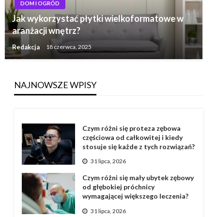
DOM I OGRÓD
Jak wykorzystać płytki wielkoformatowe w
aranżacji wnętrz?
Redakcja
18 czerwca, 2025
NAJNOWSZE WPISY
Czym różni się proteza zębowa
częściowa od całkowitej i kiedy
stosuje się każde z tych rozwiązań?
31 lipca, 2026
Czym różni się mały ubytek zębowy
od głębokiej próchnicy
wymagającej większego leczenia?
31 lipca, 2026