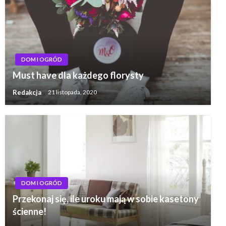
DOM I OGRÓD
Must have dla każdego florysty
Redakcja
21 listopada, 2020
DOM I OGRÓD
Przekonaj się, ile uroku mają w sobie kasetony
ścienne!