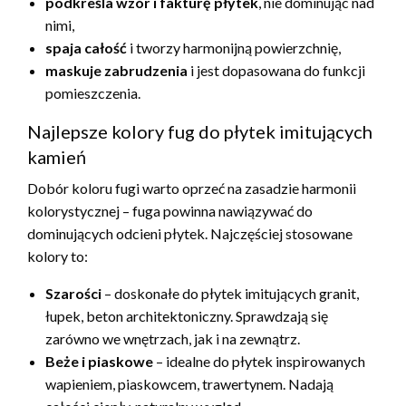
podkreśla wzór i fakturę płytek
, nie dominując nad
nimi,
spaja całość
i tworzy harmonijną powierzchnię,
maskuje zabrudzenia
i jest dopasowana do funkcji
pomieszczenia.
Najlepsze kolory fug do płytek imitujących
kamień
Dobór koloru fugi warto oprzeć na zasadzie harmonii
kolorystycznej – fuga powinna nawiązywać do
dominujących odcieni płytek. Najczęściej stosowane
kolory to:
Szarości
– doskonałe do płytek imitujących granit,
łupek, beton architektoniczny. Sprawdzają się
zarówno we wnętrzach, jak i na zewnątrz.
Beże i piaskowe
– idealne do płytek inspirowanych
wapieniem, piaskowcem, trawertynem. Nadają