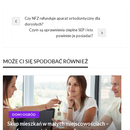
Nawigacja
Czy NFZ refunduje aparat ortodontyczny dla
Poprzedni
dorosłych?
wpisu
wpis
Czym są uprawnienia cieplne SEP i kto
Następny
powinien je posiadać?
wpis
MOŻE CI SIĘ SPODOBAĆ RÓWNIEŻ
DOM I OGRÓD
Skup mieszkań w małych miejscowościach –