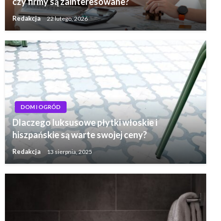
czy firmy są zainteresowane?
Redakcja
22 lutego, 2026
DOM I OGRÓD
Dlaczego luksusowe płytki włoskie i
hiszpańskie są warte swojej ceny?
Redakcja
13 sierpnia, 2025