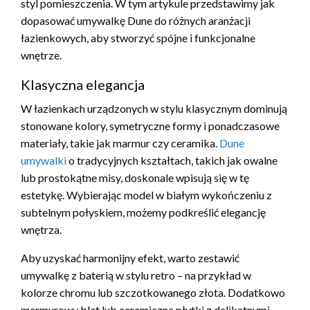
styl pomieszczenia. W tym artykule przedstawimy jak
dopasować umywalkę Dune do różnych aranżacji
łazienkowych, aby stworzyć spójne i funkcjonalne
wnętrze.
Klasyczna elegancja
W łazienkach urządzonych w stylu klasycznym dominują
stonowane kolory, symetryczne formy i ponadczasowe
materiały, takie jak marmur czy ceramika.
Dune
umywalki
o tradycyjnych kształtach, takich jak owalne
lub prostokątne misy, doskonale wpisują się w tę
estetykę. Wybierając model w białym wykończeniu z
subtelnym połyskiem, możemy podkreślić elegancję
wnętrza.
Aby uzyskać harmonijny efekt, warto zestawić
umywalkę z baterią w stylu retro – na przykład w
kolorze chromu lub szczotkowanego złota. Dodatkowo
marmurowy blat lub ceramiczne płytki z delikatnymi