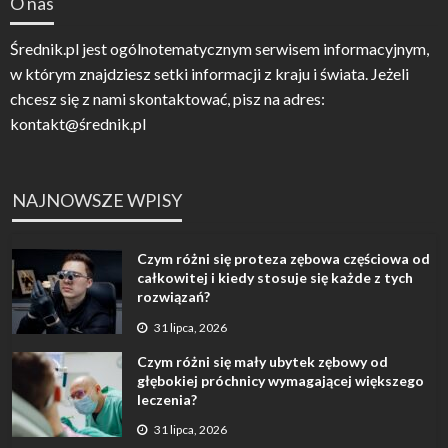
O nas
Średnik.pl jest ogólnotematycznym serwisem informacyjnym,
w którym znajdziesz setki informacji z kraju i świata. Jeżeli
chcesz się z nami skontaktować, pisz na adres:
kontakt@średnik.pl
NAJNOWSZE WPISY
Czym różni się proteza zębowa częściowa od
całkowitej i kiedy stosuje się każde z tych
rozwiązań?
31 lipca, 2026
Czym różni się mały ubytek zębowy od
głębokiej próchnicy wymagającej większego
leczenia?
31 lipca, 2026