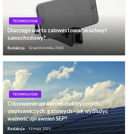
TECHNOLOGIA
Dlaczego warto zainwestować w uchwyt
samochodowy?
Redakcja
12 października, 2020
TECHNOLOGIA
Odnowienie uprawnień elektrycznych,
ciepłowniczych, gazowych – jak wydłużyć
ważność uprawnień SEP?
Redakcja
11 maja, 2021