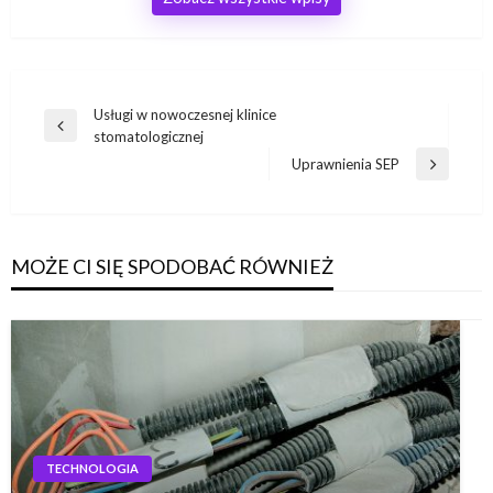
Nawigacja
Usługi w nowoczesnej klinice
Poprzedni
stomatologicznej
wpisu
wpis
Uprawnienia SEP
Następny
wpis
MOŻE CI SIĘ SPODOBAĆ RÓWNIEŻ
TECHNOLOGIA