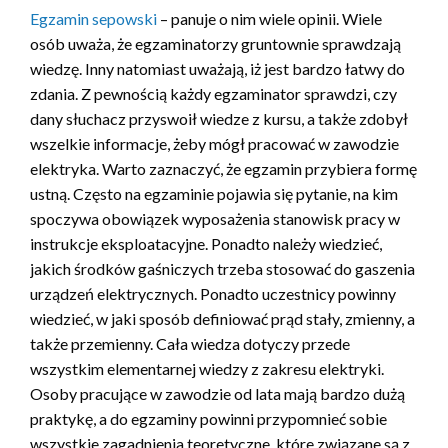
Egzamin sepowski
– panuje o nim wiele opinii. Wiele
osób uważa, że egzaminatorzy gruntownie sprawdzają
wiedzę. Inny natomiast uważają, iż jest bardzo łatwy do
zdania. Z pewnością każdy egzaminator sprawdzi, czy
dany słuchacz przyswoił wiedze z kursu, a także zdobył
wszelkie informacje, żeby mógł pracować w zawodzie
elektryka. Warto zaznaczyć, że egzamin przybiera formę
ustną. Często na egzaminie pojawia się pytanie, na kim
spoczywa obowiązek wyposażenia stanowisk pracy w
instrukcje eksploatacyjne. Ponadto należy wiedzieć,
jakich środków gaśniczych trzeba stosować do gaszenia
urządzeń elektrycznych. Ponadto uczestnicy powinny
wiedzieć, w jaki sposób definiować prąd stały, zmienny, a
także przemienny. Cała wiedza dotyczy przede
wszystkim elementarnej wiedzy z zakresu elektryki.
Osoby pracujące w zawodzie od lata mają bardzo dużą
praktykę, a do egzaminy powinni przypomnieć sobie
wszystkie zagadnienia teoretyczne, które związane są z