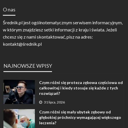
O nas
Średnik.pl jest ogólnotematycznym serwisem informacyjnym,
w którym znajdziesz setki informacji z kraju i świata. Jeżeli
chcesz się z nami skontaktować, pisz na adres:
kontakt@średnik.pl
NAJNOWSZE WPISY
Czym różni się proteza zębowa częściowa od
całkowitej i kiedy stosuje się każde z tych
rozwiązań?
31 lipca, 2026
Czym różni się mały ubytek zębowy od
głębokiej próchnicy wymagającej większego
leczenia?