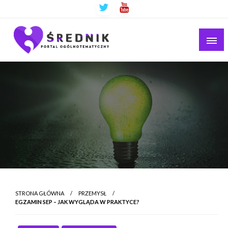
Ogólnotematyczny portal informacyjny
Średnik.pl
STRONA GŁÓWNA
PRZEMYSŁ
EGZAMIN SEP – JAK WYGLĄDA W PRAKTYCE?