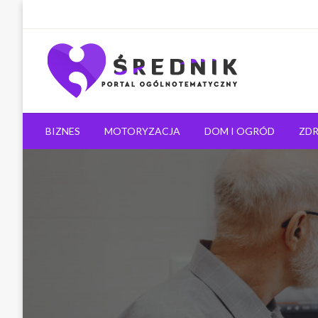
Ogólnotematyczny portal informacyjny
Średnik.pl
BIZNES
MOTORYZACJA
DOM I OGRÓD
ZDR