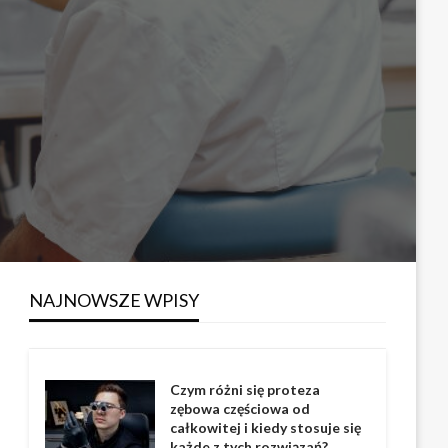
NAJNOWSZE WPISY
Czym różni się proteza
zębowa częściowa od
całkowitej i kiedy stosuje się
każde z tych rozwiązań?