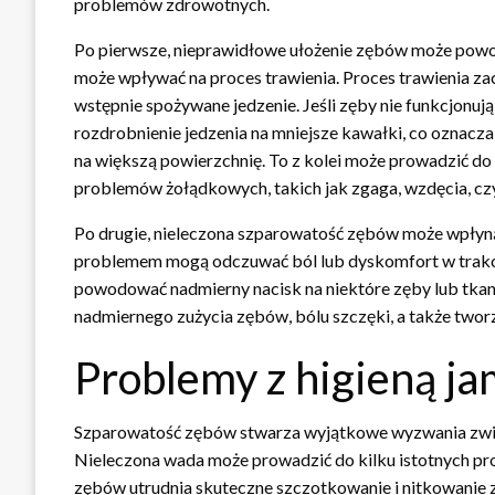
problemów zdrowotnych.
Po pierwsze, nieprawidłowe ułożenie zębów może powodow
może wpływać na proces trawienia. Proces trawienia zacz
wstępnie spożywane jedzenie. Jeśli zęby nie funkcjonuj
rozdrobnienie jedzenia na mniejsze kawałki, co oznacza
na większą powierzchnię. To z kolei może prowadzić do 
problemów żołądkowych, takich jak zgaga, wzdęcia, cz
Po drugie, nieleczona szparowatość zębów może wpłyną
problemem mogą odczuwać ból lub dyskomfort w trakci
powodować nadmierny nacisk na niektóre zęby lub tkan
nadmiernego zużycia zębów, bólu szczęki, a także tworz
Problemy z higieną ja
Szparowatość zębów stwarza wyjątkowe wyzwania związ
Nieleczona wada może prowadzić do kilku istotnych pro
zębów utrudnia skuteczne szczotkowanie i nitkowanie