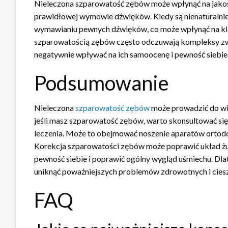
Nieleczona szparowatość zębów może wpłynąć na jakoś
prawidłowej wymowie dźwięków. Kiedy są nienaturalnie
wymawianiu pewnych dźwięków, co może wpłynąć na kl
szparowatością zębów często odczuwają kompleksy zw
negatywnie wpływać na ich samoocenę i pewność siebie
Podsumowanie
Nieleczona
szparowatość zębów
może prowadzić do wi
jeśli masz szparowatość zębów, warto skonsultować si
leczenia. Może to obejmować noszenie aparatów ortodon
Korekcja szparowatości zębów może poprawić układ żuc
pewność siebie i poprawić ogólny wygląd uśmiechu. Dlat
uniknąć poważniejszych problemów zdrowotnych i cies
FAQ