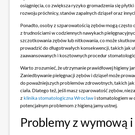
osiągnięcia, co zwiększa ryzyko gromadzenia się płytki
rozwoju próchnicy, stanów zapalnych dziąseł oraz innyc
Ponadto, osoby z szparowatością zębów mogą często d
z trudnościami w codziennych nawykach pielęgnacyjny
szczotkowania zębów lub nitkowania, co może skutkować
prowadzić do długotrwałych konsekwencji, takich jak 
zaawansowanych i kosztownych procedur stomatologic
Warto zrozumieć, że utrzymanie prawidłowej higieny ja
Zaniedbywanie pielęgnacji zębów i dziąseł może prowad
do poważniejszych problemów zdrowotnych, takich jak 
ciała. Dlatego też, jeśli masz szparowatość zębów, niez
z
klinika stomatologiczna Wrocław
i stomatologiem w c
potencjalnym problemom z higieną jamy ustnej.
Problemy z wymową i