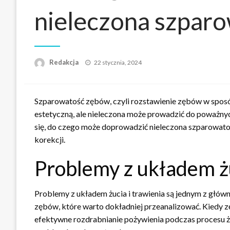
nieleczona szpar
Napisano
Redakcja
22 stycznia, 2024
Szparowatość zębów, czyli rozstawienie zębów w sposó
estetyczną, ale nieleczona może prowadzić do poważn
się, do czego może doprowadzić nieleczona szparowatoś
korekcji.
Problemy z układem żu
Problemy z układem żucia i trawienia są jednym z głó
zębów, które warto dokładniej przeanalizować. Kiedy z
efektywne rozdrabnianie pożywienia podczas procesu żu