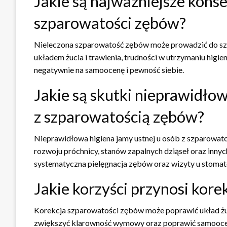
Jakie są najważniejsze kons
szparowatości zębów?
Nieleczona szparowatość zębów może prowadzić do s
układem żucia i trawienia, trudności w utrzymaniu hig
negatywnie na samoocenę i pewność siebie.
Jakie są skutki nieprawidłow
z szparowatością zębów?
Nieprawidłowa higiena jamy ustnej u osób z szparowa
rozwoju próchnicy, stanów zapalnych dziąseł oraz inny
systematyczna pielęgnacja zębów oraz wizyty u stomat
Jakie korzyści przynosi kor
Korekcja szparowatości zębów może poprawić układ żuci
zwiększyć klarowność wymowy oraz poprawić samoocenę