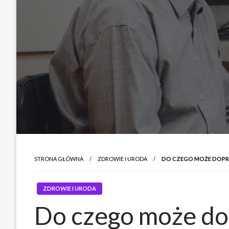
STRONA GŁÓWNA
ZDROWIE I URODA
DO CZEGO MOŻE DOPR
ZDROWIE I URODA
Do czego może d