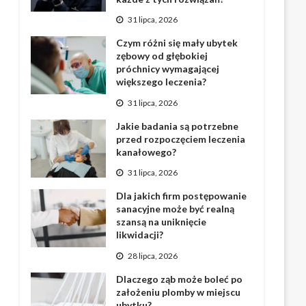
31 lipca, 2026
Czym różni się mały ubytek
zębowy od głębokiej
próchnicy wymagającej
większego leczenia?
31 lipca, 2026
Jakie badania są potrzebne
przed rozpoczęciem leczenia
kanałowego?
31 lipca, 2026
Dla jakich firm postępowanie
sanacyjne może być realną
szansą na uniknięcie
likwidacji?
28 lipca, 2026
Dlaczego ząb może boleć po
założeniu plomby w miejscu
ubytku?