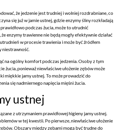
ać, że jedzenie jest trudniej i wolniej rozdrabniane, co
yna się już w jamie ustnej, gdzie enzymy śliny rozkładają
ą prawidłowo podczas żucia, może to utrudnić
, że enzymy trawienne nie będą mogły efektywnie działać
utrudnień w procesie trawienia i może być źródłem
y niestrawność.
ć na ogólny komfort podczas jedzenia. Osoby z tym
e żucia, ponieważ niewłaściwe ułożenie zębów może
ki miękkie jamy ustnej. To może prowadzić do
enia się nadmiernego napięcia mięśni żucia.
my ustnej
ane z utrzymaniem prawidłowej higieny jamy ustnej.
blemów w tej kwestii. Po pierwsze, niewłaściwe ułożenie
 zębów. Obszary między zębami mogą być trudne do