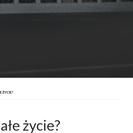
E ŻYCIE?
całe życie?