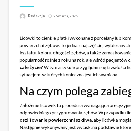
Napisano
Redakcja
26 marca, 2025
Licówki to cienkie płatki wykonane z porcelany lub ko
powierzchni zębów. To jedna z najczęściej wybieranych
kształtu, koloru, długości zębów, a także zamaskowanie 
popularność rośnie z roku na rok, ale wśród pacjentów c
całe życie?
W tym artykule przyglądam się trwałości l
sytuacjom, w których konieczna jest ich wymiana.
Na czym polega zabieg
Założenie licówek to procedura wymagająca precyzyjne
odpowiedniego przygotowania zębów. W przypadku lic
oszlifowanie powierzchni szkliwa
, aby licówka mogła
Następnie wykonywany jest wycisk, na podstawie które