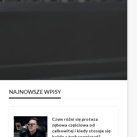
NAJNOWSZE WPISY
Czym różni się proteza
zębowa częściowa od
całkowitej i kiedy stosuje się
każde z tych rozwiązań?