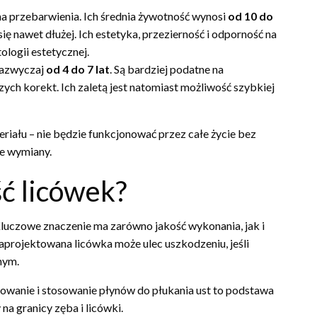
na przebarwienia. Ich średnia żywotność wynosi
od 10 do
ę nawet dłużej. Ich estetyka, przezierność i odporność na
logii estetycznej.
zazwyczaj
od 4 do 7 lat
. Są bardziej podatne na
ch korekt. Ich zaletą jest natomiast możliwość szybkiej
eriału – nie będzie funkcjonować przez całe życie bez
że wymiany.
ć licówek?
luczowe znaczenie ma zarówno jakość wykonania, jak i
zaprojektowana licówka może ulec uszkodzeniu, jeśli
nym.
owanie i stosowanie płynów do płukania ust to podstawa
na granicy zęba i licówki.