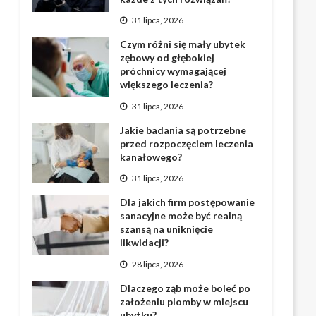
31 lipca, 2026
Czym różni się mały ubytek
zębowy od głębokiej
próchnicy wymagającej
większego leczenia?
31 lipca, 2026
Jakie badania są potrzebne
przed rozpoczęciem leczenia
kanałowego?
31 lipca, 2026
Dla jakich firm postępowanie
sanacyjne może być realną
szansą na uniknięcie
likwidacji?
28 lipca, 2026
Dlaczego ząb może boleć po
założeniu plomby w miejscu
ubytku?