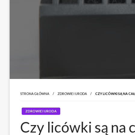
STRONA GŁÓWNA
ZDROWIE I URODA
CZY LICÓWKI SĄ NA CAŁ
ZDROWIE I URODA
Czy licówki są na 