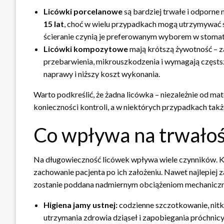
Licówki porcelanowe
są bardziej trwałe i odporne 
15 lat
, choć w wielu przypadkach mogą utrzymywać si
ścieranie czynią je preferowanym wyborem w stomato
Licówki kompozytowe
mają krótszą żywotność – 
przebarwienia, mikrouszkodzenia i wymagają częstszy
naprawy i niższy koszt wykonania.
Warto podkreślić, że żadna licówka – niezależnie od mat
konieczności kontroli, a w niektórych przypadkach tak
Co wpływa na trwałoś
Na długowieczność licówek wpływa wiele czynników. K
zachowanie pacjenta po ich założeniu. Nawet najlepiej 
zostanie poddana nadmiernym obciążeniom mechanicz
Higiena jamy ustnej:
codzienne szczotkowanie, nitk
utrzymania zdrowia dziąseł i zapobiegania próchnicy 