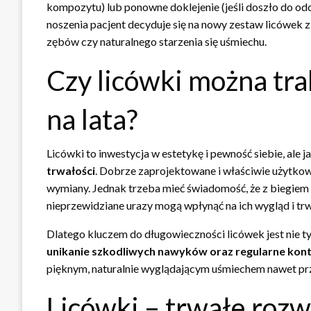
kompozytu) lub ponowne doklejenie (jeśli doszło do odc
noszenia pacjent decyduje się na nowy zestaw licówek 
zębów czy naturalnego starzenia się uśmiechu.
Czy licówki można tra
na lata?
Licówki to inwestycja w estetykę i pewność siebie, ale
trwałości
. Dobrze zaprojektowane i właściwie użytko
wymiany. Jednak trzeba mieć świadomość, że z biegiem c
nieprzewidziane urazy mogą wpłynąć na ich wygląd i trw
Dlatego kluczem do długowieczności licówek jest nie tyl
unikanie szkodliwych nawyków oraz regularne kon
pięknym, naturalnie wyglądającym uśmiechem nawet prze
Licówki – trwałe rozwi