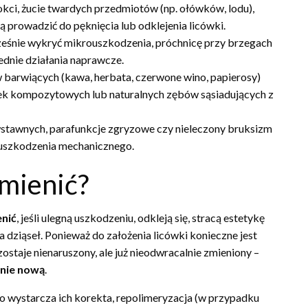
kci, żucie twardych przedmiotów (np. ołówków, lodu),
ą prowadzić do pęknięcia lub odklejenia licówki.
śnie wykryć mikrouszkodzenia, próchnicę przy brzegach
dnie działania naprawcze.
 barwiących (kawa, herbata, czerwone wino, papierosy)
k kompozytowych lub naturalnych zębów sąsiadujących z
tawnych, parafunkcje zgryzowe czy nieleczony bruksizm
 uszkodzenia mechanicznego.
mienić?
enić
, jeśli ulegną uszkodzeniu, odkleją się, stracą estetykę
a dziąseł. Ponieważ do założenia licówki konieczne jest
ostaje nienaruszony, ale już nieodwracalnie zmieniony –
enie nową
.
o wystarcza ich korekta, repolimeryzacja (w przypadku