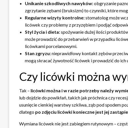
Unikanie szkodliwych nawyków:
obgryzanie pazno
zgrzytanie zębami (bruksizm) to czynniki, które mog
Regularne wizyty kontrolne:
stomatolog może wcze
licówek czy problemy z przyzębiem i podjąć odpowie
Styl życia i dieta:
spożywanie dużej ilości produktów
może prowadzić do przebarwień w przypadku licówe
licówkami porcelanowymi.
Stan zgryzu:
nieprawidłowy kontakt zębów przeciws
mogą skracać żywotność licówek i prowadzić do ich
Czy licówki można wy
Tak –
licówki można i w razie potrzeby należy wymi
lub dojdzie do powikłań, takich jak próchnica czy recesj
usunięcie cienkiej warstwy szkliwa, ząb pod spodem poz
dlatego
po zdjęciu licówki konieczne jest jej zastąpi
Wymiana licówek nie jest zabiegiem rutynowym – częst