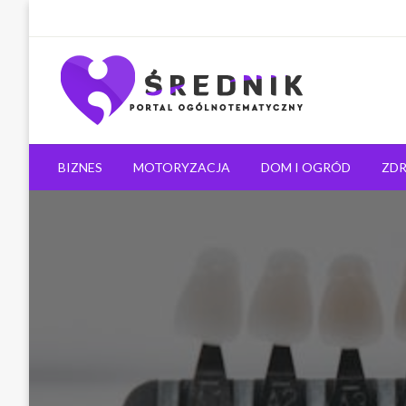
Ogólnotematyczny portal informacyjny
Średnik.pl
BIZNES
MOTORYZACJA
DOM I OGRÓD
ZDR